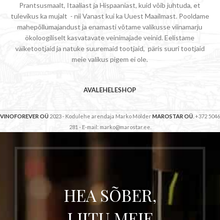
Prantsusmaalt, Itaaliast ja Hispaaniast, kuid võib juhtuda, et
tulevikus ka mujalt - nii Vanast kui ka Uuest Maailmast. Pooldame
mahepõllumajandust ja enamasti võtame valikusse viinamarju
ökoloogiliselt kasvatavate veinimajade veinid. Eelistame
väiketootjaid ja natuke suuremaid tootjaid, päris suuri tootjaid
meie valikus pigem ei ole.
AVALEHELE
SHOP
VINOFOREVER OÜ
2023 - Kodulehe arendaja Marko Mölder
MAROSTAR OÜ
. +372 5046
281 - E-mail: marko@marostar.ee.
HEA SÕBER,
LIITU MEIE