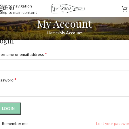
Skip to navigation
MENU
Skip to main content
My Account
Home
/
My Account
ogin
*
ername or email address
*
assword
LOG IN
Remember me
Lost your passwo