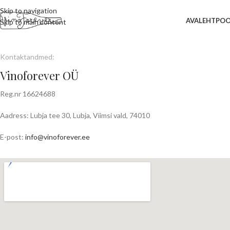
Skip to navigation
AVALEHT
PO
Skip to main content
Kontaktandmed:
Vinoforever OÜ
Reg.nr 16624688
Aadress: Lubja tee 30, Lubja, Viimsi vald, 74010
E-post:
info@vinoforever.ee