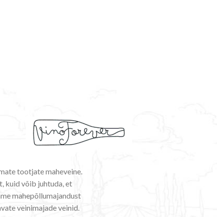
emate tootjate maheveine.
, kuid võib juhtuda, et
ldame mahepõllumajandust
vate veinimajade veinid.