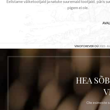
Eelistame väiketootjaid ja natuke suuremaid tootjaid, päris su
pigem ei ole.
AVA
VINOFOREVER OÜ
2023 - 
HEA SÕB
V
Ole esimeste se