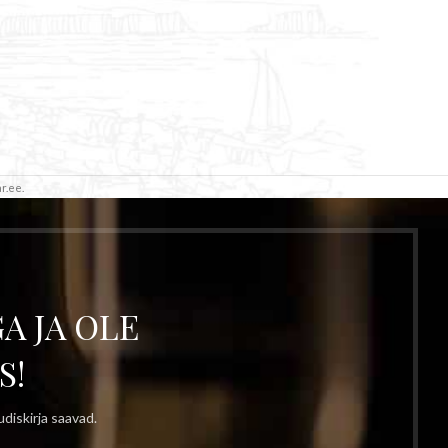
r.ee.
A JA OLE
S!
diskirja saavad.