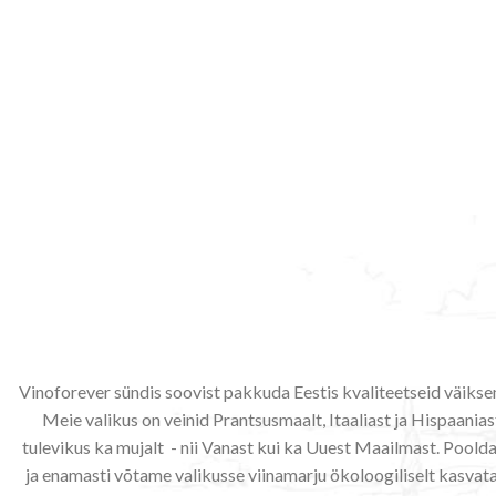
Vinoforever sündis soovist pakkuda Eestis kvaliteetseid väiks
Meie valikus on veinid Prantsusmaalt, Itaaliast ja Hispaaniast
tulevikus ka mujalt - nii Vanast kui ka Uuest Maailmast. Poo
ja enamasti võtame valikusse viinamarju ökoloogiliselt kasvata