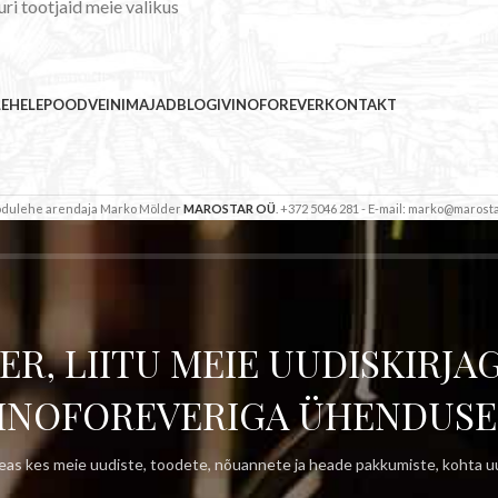
uri tootjaid meie valikus
LEHELE
POOD
VEINIMAJAD
BLOGI
VINOFOREVER
KONTAKT
Kodulehe arendaja Marko Mölder
MAROSTAR OÜ
. +372 5046 281 - E-mail: marko@marosta
ER, LIITU MEIE UUDISKIRJAG
INOFOREVERIGA ÜHENDUSE
as kes meie uudiste, toodete, nõuannete ja heade pakkumiste, kohta uu