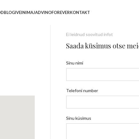
OD
BLOGI
VEINIMAJAD
VINOFOREVER
KONTAKT
Ei leidnud soovitud infot
Saada küsimus otse meie
Sinu nimi
Telefoni number
Sinu küsimus