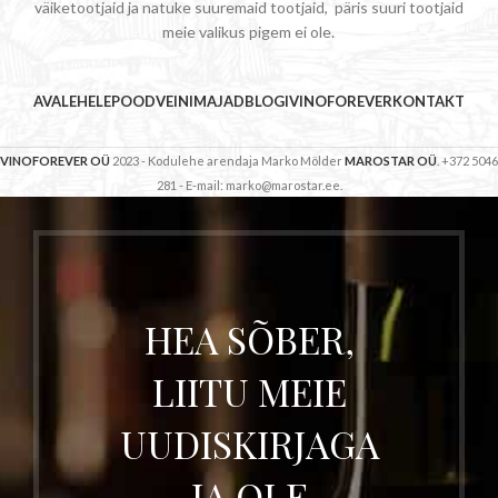
väiketootjaid ja natuke suuremaid tootjaid, päris suuri tootjaid
meie valikus pigem ei ole.
AVALEHELE
POOD
VEINIMAJAD
BLOGI
VINOFOREVER
KONTAKT
VINOFOREVER OÜ
2023 - Kodulehe arendaja Marko Mölder
MAROSTAR OÜ
. +372 5046
281 - E-mail: marko@marostar.ee.
HEA SÕBER,
LIITU MEIE
UUDISKIRJAGA
JA OLE