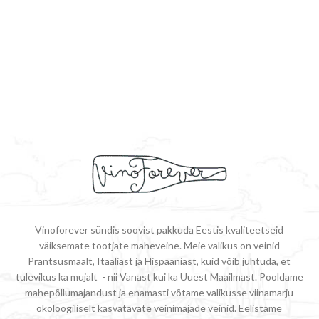
Vinoforever sündis soovist pakkuda Eestis kvaliteetseid
väiksemate tootjate maheveine. Meie valikus on veinid
Prantsusmaalt, Itaaliast ja Hispaaniast, kuid võib juhtuda, et
tulevikus ka mujalt - nii Vanast kui ka Uuest Maailmast. Pooldame
mahepõllumajandust ja enamasti võtame valikusse viinamarju
ökoloogiliselt kasvatavate veinimajade veinid. Eelistame