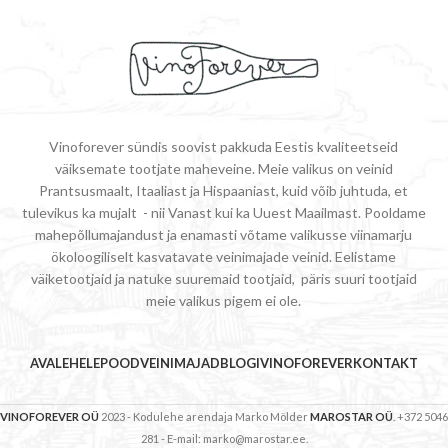
Vinoforever sündis soovist pakkuda Eestis kvaliteetseid
väiksemate tootjate maheveine. Meie valikus on veinid
Prantsusmaalt, Itaaliast ja Hispaaniast, kuid võib juhtuda, et
tulevikus ka mujalt - nii Vanast kui ka Uuest Maailmast. Pooldame
mahepõllumajandust ja enamasti võtame valikusse viinamarju
ökoloogiliselt kasvatavate veinimajade veinid. Eelistame
väiketootjaid ja natuke suuremaid tootjaid, päris suuri tootjaid
meie valikus pigem ei ole.
AVALEHELE
POOD
VEINIMAJAD
BLOGI
VINOFOREVER
KONTAKT
VINOFOREVER OÜ
2023 - Kodulehe arendaja Marko Mölder
MAROSTAR OÜ
. +372 5046
281 - E-mail: marko@marostar.ee.