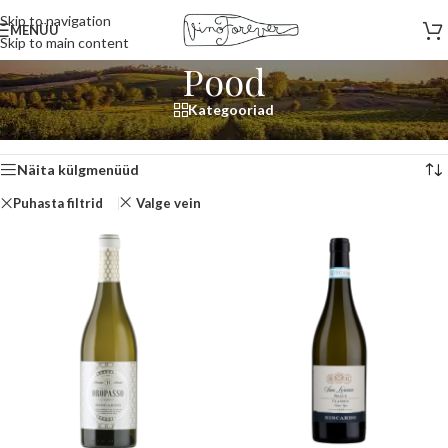
Skip to navigation
MENÜÜ
Skip to main content
Pood
Kategooriad
Esileht
/
Pood
Kuvatakse 1–12 tulemust 18-st
Näita külgmenüüd
Puhasta filtrid
Valge vein