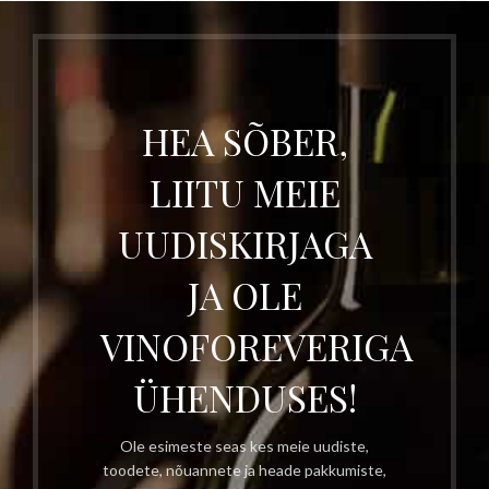
HEA SÕBER,
LIITU MEIE
UUDISKIRJAGA
JA OLE
VINOFOREVERIGA
ÜHENDUSES!
Ole esimeste seas kes meie uudiste,
toodete, nõuannete ja heade pakkumiste,