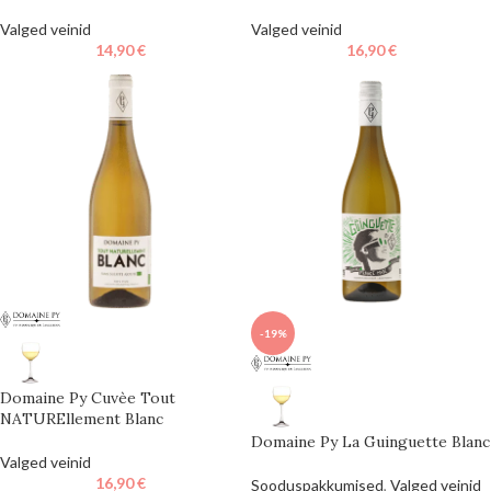
Valged veinid
Valged veinid
14,90
€
16,90
€
-19%
Domaine Py Cuvèe Tout
NATUREllement Blanc
Domaine Py La Guinguette Blanc
Valged veinid
16,90
€
Sooduspakkumised
,
Valged veinid