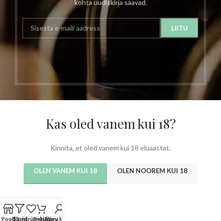
kohta uudiskirja saavad.
Kas oled vanem kui 18?
Kinnita, et oled vanem kui 18 eluaastat.
OLEN VANEM KUI 18
OLEN NOOREM KUI 18
Pood
Filtrid
Soovinimekiri
Ostukorv
Minu konto