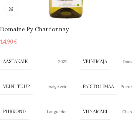
Vajuta suurendamiseks
Domaine Py Chardonnay
14,90
€
AASTAKÄIK
VEINIMAJA
2022
Doma
VEINI TÜÜP
PÄRITOLIMAA
Valge vein
Prant
PIIRKOND
VIINAMARI
Languedoc
Char