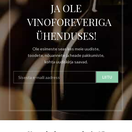
JA OLE
VINOFOREVERIGA
ÜHENDUSES!
Ole esimeste seas kes meie uudiste,
toodete, nõuannete ja heade pakkumiste,
kohta uudiskirja saavad.