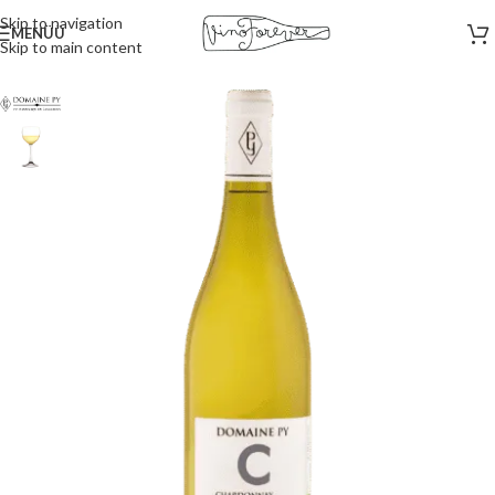
Skip to navigation
MENÜÜ
Skip to main content
Esileht
/
Valged veinid