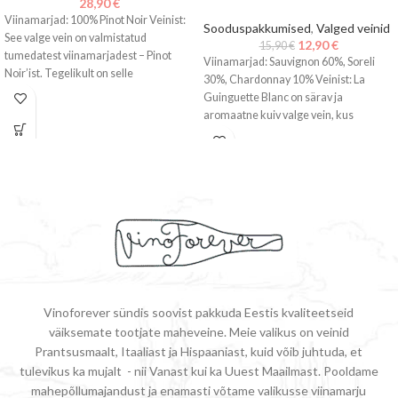
28,90
€
Viinamarjad: 100% Pinot Noir Veinist:
Sooduspakkumised
,
Valged veinid
See valge vein on valmistatud
12,90
€
15,90
€
tumedatest viinamarjadest – Pinot
Viinamarjad: Sauvignon 60%, Soreli
Noir’ist. Tegelikult on selle
30%, Chardonnay 10% Veinist: La
viinamarjasordi kest
Guinguette Blanc on särav ja
aromaatne kuiv valge vein, kus
Sauvignon’i
Vinoforever sündis soovist pakkuda Eestis kvaliteetseid
väiksemate tootjate maheveine. Meie valikus on veinid
Prantsusmaalt, Itaaliast ja Hispaaniast, kuid võib juhtuda, et
tulevikus ka mujalt - nii Vanast kui ka Uuest Maailmast. Pooldame
mahepõllumajandust ja enamasti võtame valikusse viinamarju