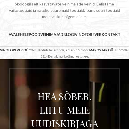
ökoloogiliselt kasvatavate veinimajade veinid. Eelistame
väiketootjaid ja natuke suuremaid tootjaid, päris suuri tootjaid
meie valikus pigem ei ole.
AVALEHELE
POOD
VEINIMAJAD
BLOGI
VINOFOREVER
KONTAKT
VINOFOREVER OÜ
2023 - Kodulehe arendaja Marko Mölder
MAROSTAR OÜ
. +372 5046
281 - E-mail: marko@marostar.ee.
HEA SÕBER,
LIITU MEIE
UUDISKIRJAGA