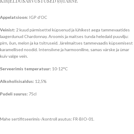
KIRJELDUS
ARVUSTUSED (0)
TARNE
Appelatsioon:
IGP d’OC
Veinist:
2 kuud pärmisettel küpsenud ja lühikest aega tammevaatides
laagerdunud Chardonnay. Aroomis ja maitses tunda heledaid puuvilju:
pirn, õun, melon ja ka tsitruseid. Järelmaitses tammevaadis küpsemisest
karamellised noodid. Intensiivne ja harmooniline, samas värske ja ümar
kuiv valge vein.
Serveerimis temperatuur:
10-12°C
Alkoholisisaldus:
12,5%
Pudeli suurus:
75cl
Mahe sertifitseerimis-/kontroll asutus: FR-BIO-01.