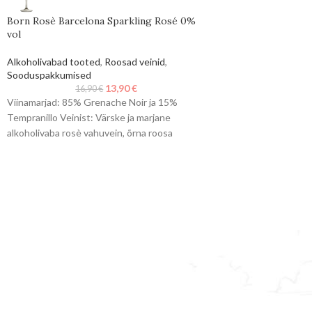
Born Rosè Barcelona Sparkling Rosé 0%
vol
Alkoholivabad tooted
,
Roosad veinid
,
Sooduspakkumised
13,90
€
16,90
€
Viinamarjad: 85% Grenache Noir ja 15%
Tempranillo Veinist: Värske ja marjane
alkoholivaba rosè vahuvein, õrna roosa
tooniga. Särtsaka happega, küpsete