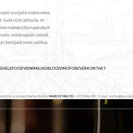
emate tootjate maheveine.
, kuid võib juhtuda, et
ldame mahepõllumajandust
vate veinimajade veinid.
uri tootjaid meie valikus
LEHELE
POOD
VEINIMAJAD
BLOGI
VINOFOREVER
KONTAKT
Kodulehe arendaja Marko Mölder
MAROSTAR OÜ
. +372 5046 281 - E-mail: marko@marosta