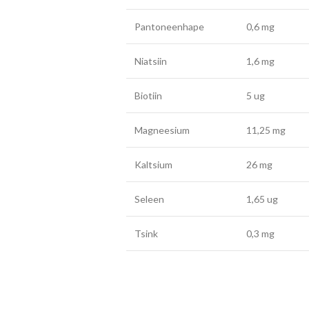
Pantoneenhape
0,6 mg
Niatsiin
1,6 mg
Biotiin
5 ug
Magneesium
11,25 mg
Kaltsium
26 mg
Seleen
1,65 ug
Tsink
0,3 mg