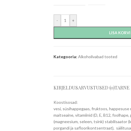
-
+
LISA KORVI
Kategooria:
Alkoholivabad tooted
KIRJELDUS
ARVUSTUSED (0)
TARNE
Koostisosad:
vesi, süsihappegaas, fruktoos, happesuse r
maitseaine, vitamiinid (D, E, B12, foolhape,
(magneesium, seleen, tsink) stabilisaator (
porgandi ja safloorikontsentraat), säilitu