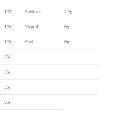
10%
Suhkrud
4,9g
10%
Valgud
0g
10%
Sool
0g
3%
3%
3%
3%