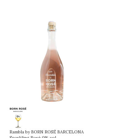
Rambla by BORN ROSÉ BARCELONA
Savian MyZero
Sparkling Rosé 0% vol