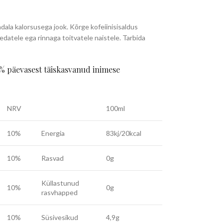
dala kalorsusega jook. Kõrge kofeiinisisaldus
sedatele ega rinnaga toitvatele naistele. Tarbida
 % päevasest täiskasvanud inimese
NRV
100ml
10%
Energia
83kj/20kcal
10%
Rasvad
0g
Küllastunud
10%
0g
rasvhapped
10%
Süsivesikud
4,9g