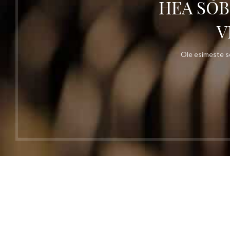
HEA SÕB
V
Ole esimeste se