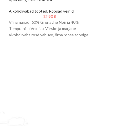
Alkoholivabad to
Alkoholivabad tooted
,
Roosad veinid
12,90
€
Viinamarjad: Musc
Viinamarjad: 60% Grenache Noir ja 40%
sordid) Veinist: 
v
Tempranillo Veinist: Värske ja marjane
mahe alkoholivaba 
alkoholivaba rosè vahuve, õrna roosa tooniga.
neile, kes
Iseloomulik on karge