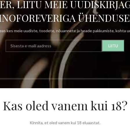
ER, LIITU MEIE UUDISKIRJAG
INOFOREVERIGA ÜHENDUSE
as kes meie uudiste, toodete, nõuannete ja heade pakkumiste, kohta uu
Kas oled vanem kui 18?
Kinnita, et oled vanem kui 18 eluaastat.