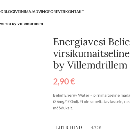
OD
BLOGI
VEINIMAJAD
VINOFOREVER
KONTAKT
owered by Villemdrillem
Energiavesi Belie
virsikumaitselin
by Villemdrillem
2,90
€
Belief Energy Water – pirnimaitseline mada
(36mg/100ml). Ei ole soovitatav lastele, ra
mõõdukalt.
LIITRIHIND
4.72€