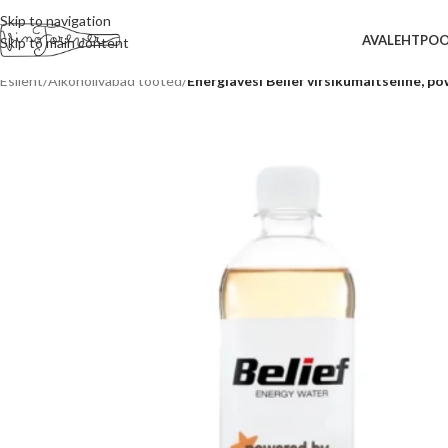
Skip to navigation
AVALEHT
PO
Skip to main content
Esileht
/
Alkoholivabad tooted
/
Energiavesi Belief virsikumaitseline, p