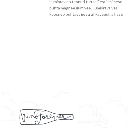
Lumiorav on toonud turule Eesti esimese
puhta magneesiumivee. Lumiorava vesi
koosneb puhtast Eesti allikaveest ja hästi
omastatavast magneesiumist. Värskendav,
kergelt hapuka maitsega vesi on kättesaada
kauplustes üle Eesti.