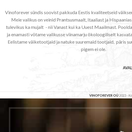
Vinoforever sündis soovist pakkuda Eestis kvaliteetseid väiks
Meie valikus on veinid Prantsusmaalt, Itaaliast ja Hispaaniast
tulevikus ka mujalt - nii Vanast kui ka Uuest Maailmast. Poo
ja enamasti võtame valikusse viinamarju ökoloogiliselt kasvata
Eelistame väiketootjaid ja natuke suuremaid tootjaid, päris su
pigem ei ole.
AVA
VINOFOREVER OÜ
2023 - 