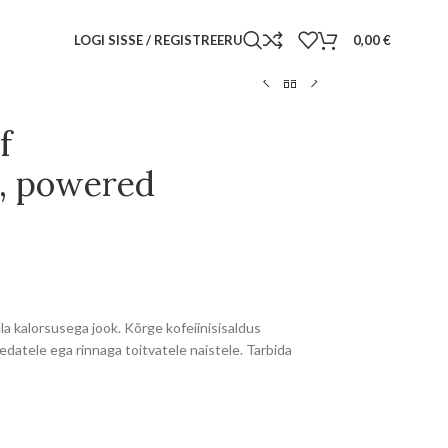
LOGI SISSE / REGISTREERU
0,00
€
f
e, powered
la kalorsusega jook. Kõrge kofeiinisisaldus
sedatele ega rinnaga toitvatele naistele. Tarbida