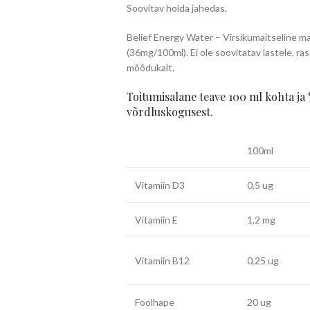
Soovitav hoida jahedas.
Belief Energy Water – Virsikumaitseline ma
(36mg/100ml). Ei ole soovitatav lastele, ra
mõõdukalt.
Toitumisalane teave 100 ml kohta ja
võrdluskogusest.
100ml
Vitamiin D3
0,5 ug
Vitamiin E
1,2 mg
Vitamiin B12
0,25 ug
Foolhape
20 ug