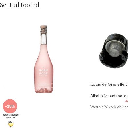
Seotud tooted
Louis de Grenelle v
Alkoholivabad toote
4
-18%
Vahuveini kork ehk s