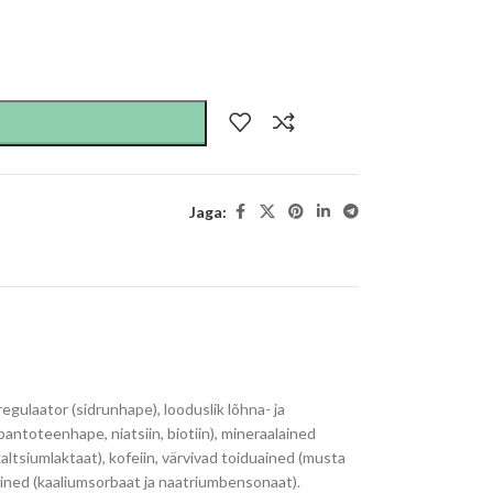
Jaga:
egulaator (sidrunhape), looduslik lõhna- ja
 pantoteenhape, niatsiin, biotiin), mineraalained
kaltsiumlaktaat), kofeiin, värvivad toiduained (musta
sained (kaaliumsorbaat ja naatriumbensonaat).