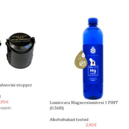
ahuveini stopper
d
,90
€
Lumiorava Magneesiumivesi 1 PINT
topper.
(0.568l)
Alkoholivabad tooted
2,90
€