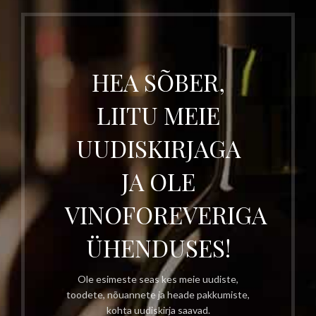
HEA SÕBER,
LIITU MEIE
UUDISKIRJAGA
JA OLE
VINOFOREVERIGA
ÜHENDUSES!
Ole esimeste seas kes meie uudiste,
toodete, nõuannete ja heade pakkumiste,
kohta uudiskirja saavad.