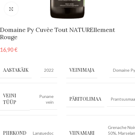
Vajuta suurendamiseks
Domaine Py Cuvèe Tout NATUREllement
Rouge
16,90
€
AASTAKÄIK
VEINIMAJA
2022
Domaine P
VEINI
Punane
PÄRITOLIMAA
Prantsusma
TÜÜP
vein
Grenache Noi
PIIRKOND
VIINAMARI
Languedoc
50%, Marsela