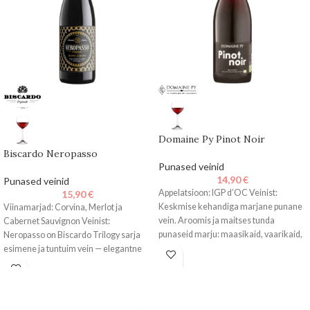
Domaine Py Pinot Noir
Biscardo Neropasso
Punased veinid
14,90
€
Punased veinid
Appelatsioon: IGP d’OC Veinist:
15,90
€
Keskmise kehandiga marjane punane
Viinamarjad: Corvina, Merlot ja
vein. Aroomis ja maitses tunda
Cabernet Sauvignon Veinist:
punaseid marju: maasikaid, vaarikaid,
Neropasso on Biscardo Trilogy sarja
jõhvikaid ja kirsse
esimene ja tuntuim vein — elegantne
ning rikkaliku