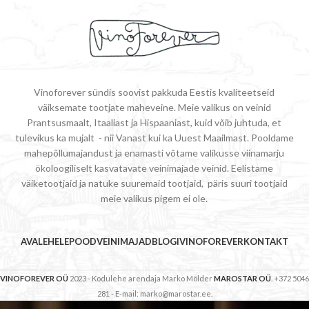
Vinoforever sündis soovist pakkuda Eestis kvaliteetseid
väiksemate tootjate maheveine. Meie valikus on veinid
Prantsusmaalt, Itaaliast ja Hispaaniast, kuid võib juhtuda, et
tulevikus ka mujalt - nii Vanast kui ka Uuest Maailmast. Pooldame
mahepõllumajandust ja enamasti võtame valikusse viinamarju
ökoloogiliselt kasvatavate veinimajade veinid. Eelistame
väiketootjaid ja natuke suuremaid tootjaid, päris suuri tootjaid
meie valikus pigem ei ole.
AVALEHELE
POOD
VEINIMAJAD
BLOGI
VINOFOREVER
KONTAKT
VINOFOREVER OÜ
2023 - Kodulehe arendaja Marko Mölder
MAROSTAR OÜ
. +372 5046
281 - E-mail: marko@marostar.ee.