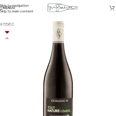
Skip to navigation
MENÜÜ
Skip to main content
Esileht
/
Punased veinid