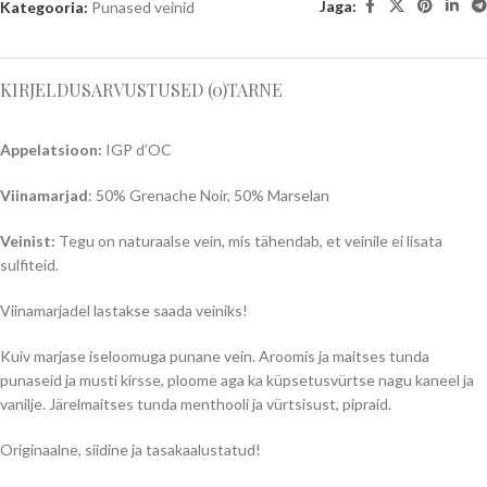
Jaga:
Kategooria:
Punased veinid
KIRJELDUS
ARVUSTUSED (0)
TARNE
Appelatsioon:
IGP d’OC
Viinamarjad
: 50% Grenache Noir, 50% Marselan
Veinist:
Tegu on naturaalse vein, mis tähendab, et veinile ei lisata
sulfiteid.
Viinamarjadel lastakse saada veiniks!
Kuiv marjase iseloomuga punane vein. Aroomis ja maitses tunda
punaseid ja musti kirsse, ploome aga ka küpsetusvürtse nagu kaneel ja
vanilje. Järelmaitses tunda menthooli ja vürtsisust, pipraid.
Originaalne, siidine ja tasakaalustatud!