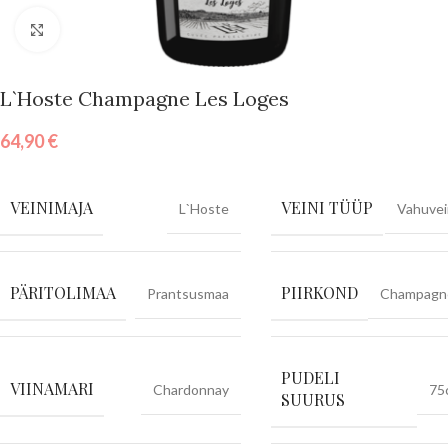
Vajuta suurendamiseks
L`Hoste Champagne Les Loges
64,90
€
VEINIMAJA
VEINI TÜÜP
L`Hoste
Vahuvei
PÄRITOLIMAA
PIIRKOND
Prantsusmaa
Champagn
PUDELI
VIINAMARI
Chardonnay
75
SUURUS