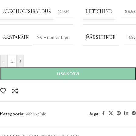
ALKOHOLISISALDUS
LIITRIHIND
12,5%
86,53
AASTAKÄIK
JÄÄKSUHKUR
NV – non vintage
3,5g
-
+
LISA KORVI
Jaga:
Kategooria:
Vahuveinid