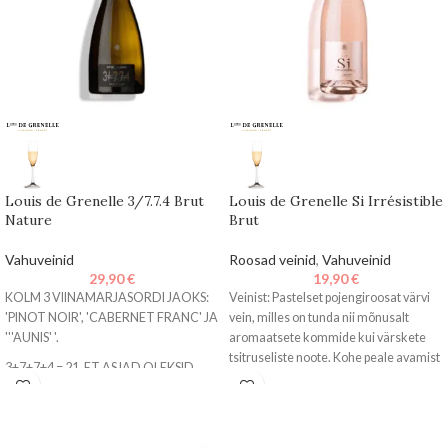
Louis de Grenelle 3/7.7.4 Brut
Louis de Grenelle Si Irrésistible
Nature
Brut
Vahuveinid
Roosad veinid
,
Vahuveinid
29,90
€
19,90
€
KOLM 3 VIINAMARJASORDI JAOKS:
Veinist: Pastelset pojengiroosat värvi
'PINOT NOIR', 'CABERNET FRANC' JA
vein, milles on tunda nii mõnusalt
'''AUNIS' '.
aromaatsete kommide kui värskete
tsitruseliste noote. Kohe peale avamist
3+7+7+4 = 21, ET ASJAD OLEKSID
avaldub
TASAKAALUS.