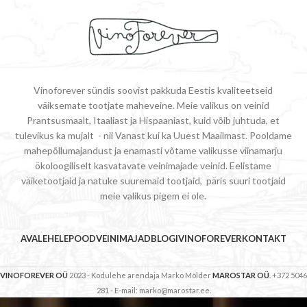
Vinoforever sündis soovist pakkuda Eestis kvaliteetseid
väiksemate tootjate maheveine. Meie valikus on veinid
Prantsusmaalt, Itaaliast ja Hispaaniast, kuid võib juhtuda, et
tulevikus ka mujalt - nii Vanast kui ka Uuest Maailmast. Pooldame
mahepõllumajandust ja enamasti võtame valikusse viinamarju
ökoloogiliselt kasvatavate veinimajade veinid. Eelistame
väiketootjaid ja natuke suuremaid tootjaid, päris suuri tootjaid
meie valikus pigem ei ole.
AVALEHELE
POOD
VEINIMAJAD
BLOGI
VINOFOREVER
KONTAKT
VINOFOREVER OÜ
2023 - Kodulehe arendaja Marko Mölder
MAROSTAR OÜ
. +372 5046
281 - E-mail: marko@marostar.ee.