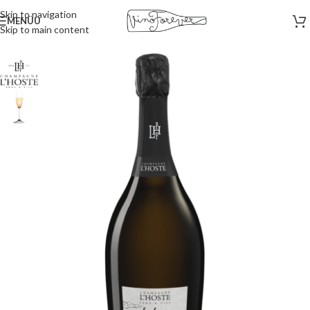
Skip to navigation
MENÜÜ
Skip to main content
Esileht
/
Vahuveinid