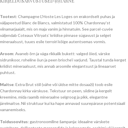
KIRJELDUS
ARVUSTUSED (0)
TARNE
Tootest
: Champagne L’Hoste Les Loges on erakordselt puhas ja
väljapeetud Blanc de Blancs, valmistatud 100% Chardonnay’st
viinamarjaaialt, mis on maja vanim ja hinnatuim. See parcel-cuvée
väljendab Coteaux Vitryats’ kriidise pinnase sügavust ja selget
mineraalsust, tuues esile terroiri kõige autentsemas vormis.
Aroom
: Avaneb õrn ja väga rikkalik bukett: valged õied, värske
sidrunikoor, roheline õun ja peen brioche’i varjund. Taustal tunda kerget
kriidist mineraalsust, mis annab aroomile elegantsust ja lineaarset
puhtust.
Maitse
: Extra Brut stiil (vähe või üldse mitte dosaaži) toob esile
Chardonnay kirka värskuse. Tekstuur on peen, siidine ja kergelt
kreemine, mida raamib mineraalne selgroog ja pikk, elegantne
järelmaitse. Nii struktuur kui ka hape annavad suurepärase potentsiaali
vananemiseks.
Toidusoovitus
: gastronoomiline šampanja: ideaalne värskete
austritega, delikaatsete mereandide ja kalaroogade, sashimi või kergelt