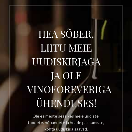
HEA SÕBER,
LIITU MEIE
UUDISKIRJAGA
JA OLE
VINOFOREVERIGA
ÜHENDUSES!
Ole esimeste seas kes meie uudiste,
toodete, nõuannete ja heade pakkumiste,
kohta uudiskirja saavad.