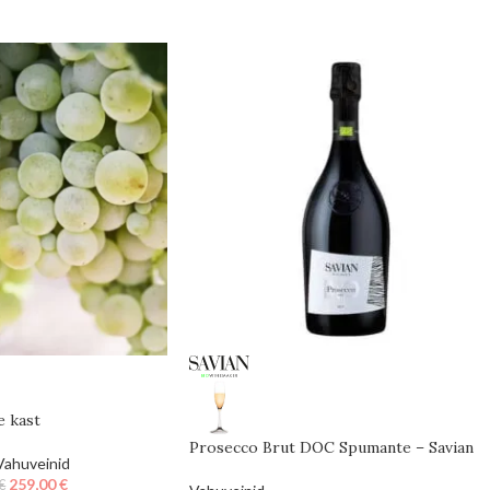
 kast
Prosecco Brut DOC Spumante – Savian
Vahuveinid
259,00
€
€