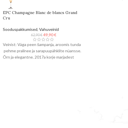
EPC Champagne Blanc de blancs Grand
Cru
Sooduspakkumised
,
Vahuveinid
49,90
€
62,90
€
Veinist: Väga peen šampanja, aroomis tunda
pehme pralinee ja sarapuupähklite nüansse.
Õrn ja elegantne. 2017a korje marjadest
valmistatud šampanja, settle