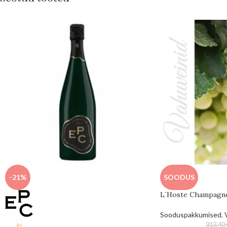
-21%
SOODUS
L`Hoste Champagne
Sooduspakkumised
,
313,40