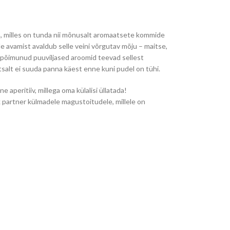
n, milles on tunda nii mõnusalt aromaatsete kommide
e avamist avaldub selle veini võrgutav mõju – maitse,
ga põimunud puuviljased aroomid teevad sellest
tsalt ei suuda panna käest enne kuni pudel on tühi.
ne aperitiiv, millega oma külalisi üllatada!
 partner külmadele magustoitudele, millele on