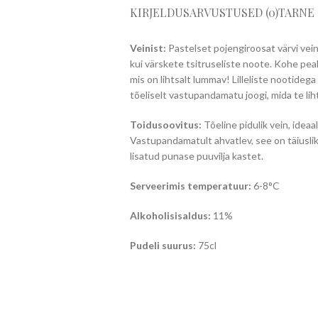
KIRJELDUS
ARVUSTUSED (0)
TARNE
Veinist:
Pastelset pojengiroosat värvi vei
kui värskete tsitruseliste noote. Kohe peal
mis on lihtsalt lummav! Lilleliste nootide
tõeliselt vastupandamatu joogi, mida te lih
Toidusoovitus:
Tõeline pidulik vein, ideaal
Vastupandamatult ahvatlev, see on täiuslik
lisatud punase puuvilja kastet.
Serveerimis temperatuur:
6-8°C
Alkoholisisaldus:
11%
Pudeli suurus:
75cl