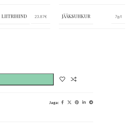
LIITRIHIND
JÄÄKSUHKUR
23.87€
7g/l
Jaga: