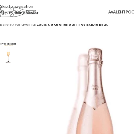
Skip to navigation
AVALEHT
PO
Skip to main content
Esileht
/
Vahuveinid
/
Louis de Grenelle Si Irrésistible Brut