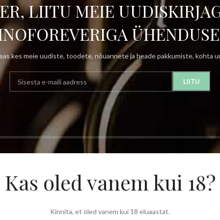
ER, LIITU MEIE UUDISKIRJAG
INOFOREVERIGA ÜHENDUSE
as kes meie uudiste, toodete, nõuannete ja heade pakkumiste, kohta uu
Kas oled vanem kui 18?
Kinnita, et oled vanem kui 18 eluaastat.