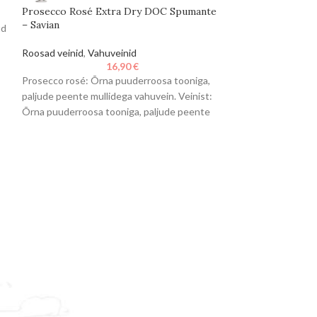
Prosecco Rosé Extra Dry DOC Spumante
Vahuveinid
– Savian
ud
Veinist: Fermenta
Roosad veinid
,
Vahuveinid
temperatuuril 14C
16,90
€
aroomid ja peen v
Prosecco rosé: Õrna puuderroosa tooniga,
tooniga ja pärlend
paljude peente mullidega vahuvein. Veinist:
Õrna puuderroosa tooniga, paljude peente
mullidega vahuvein. Lõhnas tunda
puuviljasust