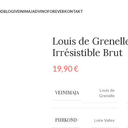
OD
BLOGI
VEINIMAJAD
VINOFOREVER
KONTAKT
Louis de Grenelle
Irrésistible Brut
19,90
€
Louis de
VEINIMAJA
Grenelle
PIIRKOND
Loire Valley