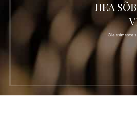
HEA SÕB
V
Ole esimeste se