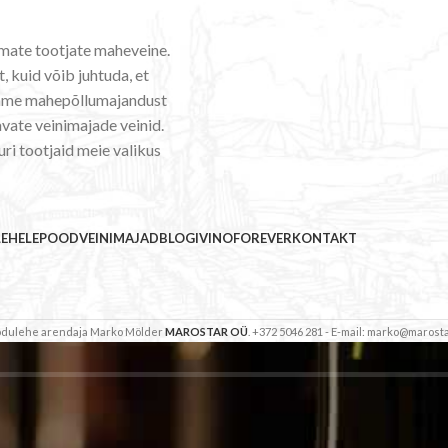
emate tootjate maheveine.
, kuid võib juhtuda, et
ldame mahepõllumajandust
vate veinimajade veinid.
uri tootjaid meie valikus
LEHELE
POOD
VEINIMAJAD
BLOGI
VINOFOREVER
KONTAKT
Kodulehe arendaja Marko Mölder
MAROSTAR OÜ
. +372 5046 281 - E-mail: marko@marosta