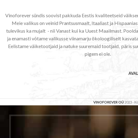
Vinoforever sündis soovist pakkuda Eestis kvaliteetseid väiks
Meie valikus on veinid Prantsusmaalt, Itaaliast ja Hispaaniast
tulevikus ka mujalt - nii Vanast kui ka Uuest Maailmast. Poo
ja enamasti võtame valikusse viinamarju ökoloogiliselt kasvata
Eelistame väiketootjaid ja natuke suuremaid tootjaid, päris su
pigem ei ole.
AVA
VINOFOREVER OÜ
2023 - 