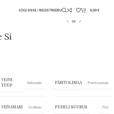
LOGI SISSE / REGISTREERU
0,00
€
 Si
VEINI
PÄRITOLIMAA
Vahuvein
Prantsusmaa
TÜÜP
VIINAMARI
PUDELI SUURUS
Grolleau
75cl