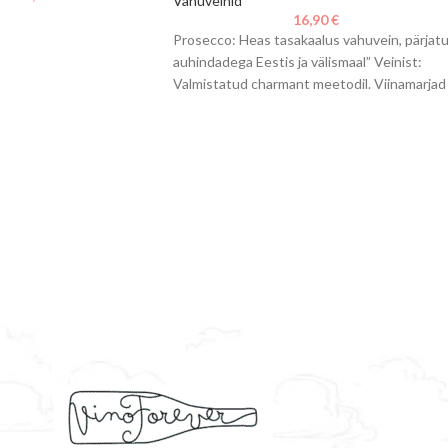
Vahuveinid
16,90
€
Prosecco: Heas tasakaalus vahuvein, pärjat
auhindadega Eestis ja välismaal” Veinist:
Valmistatud charmant meetodil. Viinamarjad
purustatakse ja pressitakse õrnalt,
kääritatakse kontrollitud