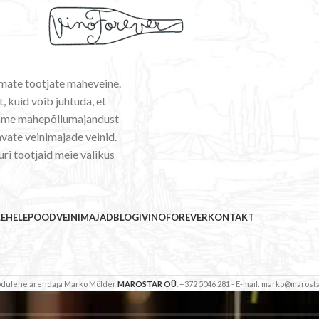
emate tootjate maheveine.
, kuid võib juhtuda, et
ldame mahepõllumajandust
vate veinimajade veinid.
uri tootjaid meie valikus
LEHELE
POOD
VEINIMAJAD
BLOGI
VINOFOREVER
KONTAKT
Kodulehe arendaja Marko Mölder
MAROSTAR OÜ
. +372 5046 281 - E-mail: marko@marosta