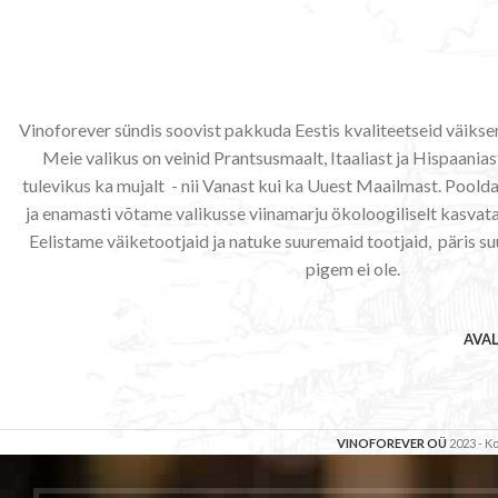
Vinoforever sündis soovist pakkuda Eestis kvaliteetseid väiks
Meie valikus on veinid Prantsusmaalt, Itaaliast ja Hispaaniast
tulevikus ka mujalt - nii Vanast kui ka Uuest Maailmast. Poo
ja enamasti võtame valikusse viinamarju ökoloogiliselt kasvata
Eelistame väiketootjaid ja natuke suuremaid tootjaid, päris su
pigem ei ole.
AVA
VINOFOREVER OÜ
2023 - 