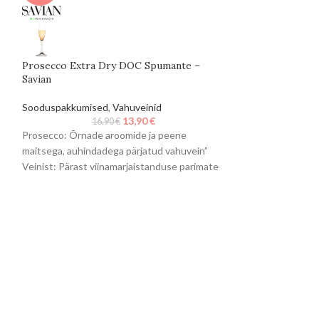
Prosecco Extra Dry DOC Spumante –
Prosecco Rosé 
Savian
– Savian
Sooduspakkumised
,
Vahuveinid
Roosad veinid
,
Va
13,90
€
16,90
€
Prosecco: Õrnade aroomide ja peene
Prosecco rosé: Õ
maitsega, auhindadega pärjatud vahuvein”
paljude peente mu
Veinist: Pärast viinamarjaistanduse parimate
Õrna puuderroosa
kobarate valimist, pressitakse marjad,
mullidega vahuvei
kontollitud temperatuuril kääritamine 14C
puuviljasust