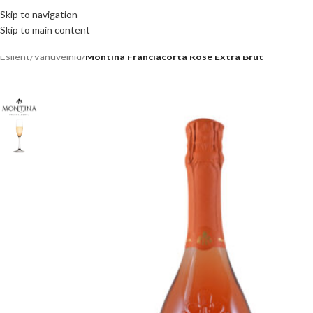
Skip to navigation
Skip to main content
Esileht
/
Vahuveinid
/
Montina Franciacorta Rosé Extra Brut