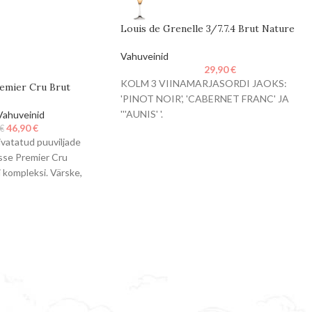
Louis de Grenelle 3/7.7.4 Brut Nature
Vahuveinid
29,90
€
KOLM 3 VIINAMARJASORDI JAOKS:
mier Cru Brut
'PINOT NOIR', 'CABERNET FRANC' JA
'''AUNIS' '.
Vahuveinid
46,90
€
€
3+7+7+4 = 21, ET ASJAD OLEKSID
uivatatud puuviljade
TASAKAALUS.
sse Premier Cru
kompleksi. Värske,
, röstisust. 40% on