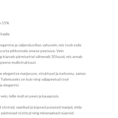
ay 15%
taalia
legantne ja väljendusrikas vahuvein, mis toob esile
iacorta piirkonnale omase peenuse. Vein
ing küpseb pärmisettel vähemalt 30 kuud, mis annab
 peene mullistruktuuri.
e elegantse marjasuse, struktuuri ja iseloomu, samas
. Tulemuseks on kuiv ning väljapeetud rosé
a elegantsi.
vein, mille mull on peen ja kauapüsiv.
sõstrad, vaarikad ja küpsed punased marjad, mida
pärinevad röstitud ning mineraalsed nüansid.