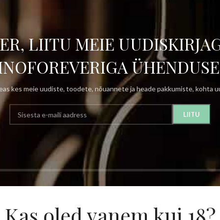
ER, LIITU MEIE UUDISKIRJAG
INOFOREVERIGA ÜHENDUSE
as kes meie uudiste, toodete, nõuannete ja heade pakkumiste, kohta uu
Kas oled vanem kui 18?