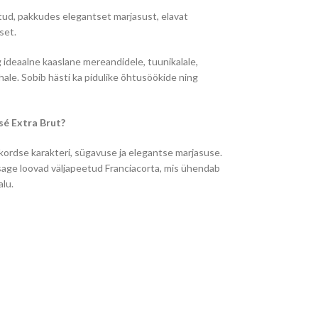
itud, pakkudes elegantset marjasust, elavat
set.
g ideaalne kaaslane mereandidele, tuunikalale,
lihale. Sobib hästi ka pidulike õhtusöökide ning
sé Extra Brut?
kordse karakteri, sügavuse ja elegantse marjasuse.
age loovad väljapeetud Franciacorta, mis ühendab
alu.