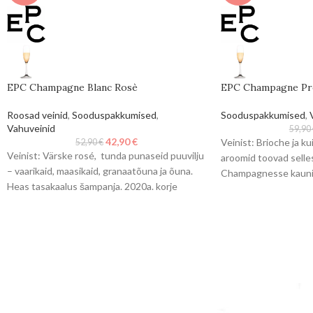
EPC Champagne Blanc Rosè
EPC Champagne Pre
Roosad veinid
,
Sooduspakkumised
,
Sooduspakkumised
,
Vahuveinid
59,90
42,90
€
Veinist: Brioche ja k
52,90
€
Veinist: Värske rosé, tunda punaseid puuvilju
aroomid toovad selle
– vaarikaid, maasikaid, granaatõuna ja õuna.
Champagnesse kauni 
Heas tasakaalus šampanja. 2020a. korje
tunda tsitrustenoote
marjadest valmistatud šampanja,
2015a