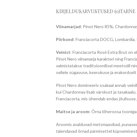
KIRJELDUS
ARVUSTUSED (0)
TARNE
Viinamarjad
: Pinot Nero 85%, Chardonn
Piirkond
: Franciacorta DOCG, Lombardia, I
Veinist
: Franciacorta Rosé Extra Brut on e
Pinot Nero viinamarja karakteri ning Franc
valmistatakse traditsioonilisel meetodil n
sellele sügavuse, keerukuse ja erakordselt
Pinot Nero domineeriv osakaal annab veinil
kui Chardonnay lisab värskust ja tasakaalu
Franciacorta, mis ühendab endas jõulisuse j
Maitse ja aroom
: Õrna lõheroosa tooniga 
Aroomis avalduvad metsmaasikad, punased 
täiendavad õrnad pärmisettel küpsemisest 