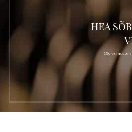
HEA SÕB
V
Ole esimeste se