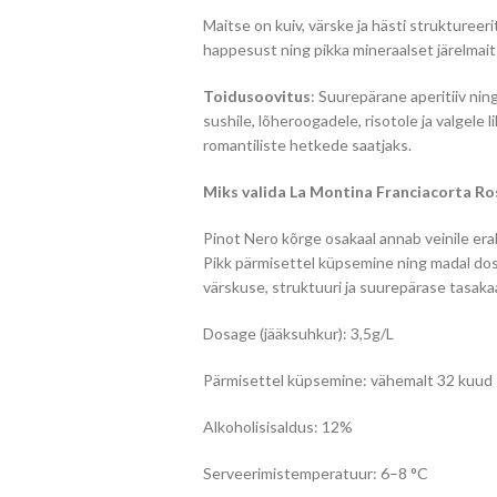
Maitse on kuiv, värske ja hästi struktureer
happesust ning pikka mineraalset järelmait
Toidusoovitus
: Suurepärane aperitiiv nin
sushile, lõheroogadele, risotole ja valgele 
romantiliste hetkede saatjaks.
Miks valida La Montina Franciacorta Ro
Pinot Nero kõrge osakaal annab veinile era
Pikk pärmisettel küpsemine ning madal dos
värskuse, struktuuri ja suurepärase tasaka
Dosage (jääksuhkur): 3,5g/L
Pärmisettel küpsemine: vähemalt 32 kuud
Alkoholisisaldus: 12%
Serveerimistemperatuur: 6–8 °C