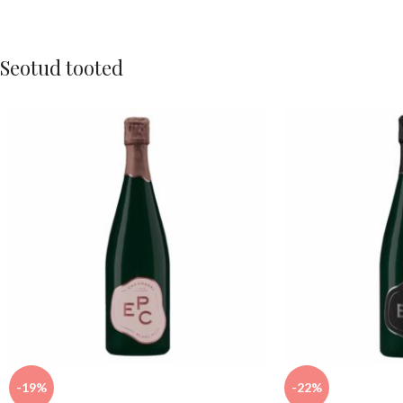
Seotud tooted
-19%
-22%