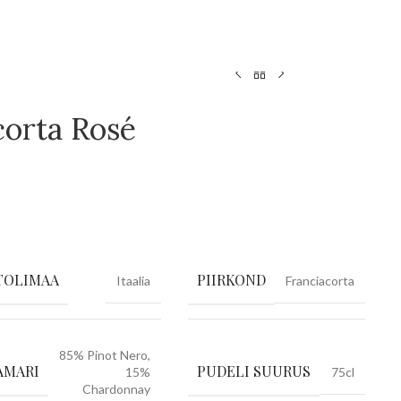
corta Rosé
TOLIMAA
PIIRKOND
Itaalia
Franciacorta
85% Pinot Nero,
AMARI
PUDELI SUURUS
15%
75cl
Chardonnay