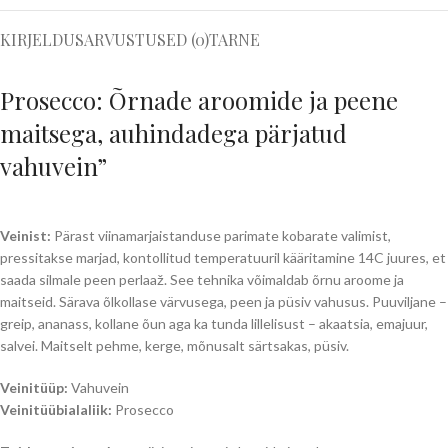
KIRJELDUS
ARVUSTUSED (0)
TARNE
Prosecco: Õrnade aroomide ja peene
maitsega, auhindadega pärjatud
vahuvein”
Veinist:
Pärast viinamarjaistanduse parimate kobarate valimist,
pressitakse marjad, kontollitud temperatuuril kääritamine 14C juures, et
saada silmale peen perlaaž. See tehnika võimaldab õrnu aroome ja
maitseid. Särava õlkollase värvusega, peen ja püsiv vahusus. Puuviljane –
greip, ananass, kollane õun aga ka tunda lillelisust – akaatsia, emajuur,
salvei. Maitselt pehme, kerge, mõnusalt särtsakas, püsiv.
Veinitüüp:
Vahuvein
Veinitüübialaliik:
Prosecco