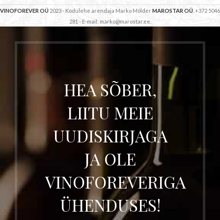
VINOFOREVER OÜ
2023 - Kodulehe arendaja Marko Mölder
MAROSTAR OÜ
. +372 5046
281 - E-mail: marko@marostar.ee.
HEA SÕBER,
LIITU MEIE
UUDISKIRJAGA
JA OLE
VINOFOREVERIGA
ÜHENDUSES!