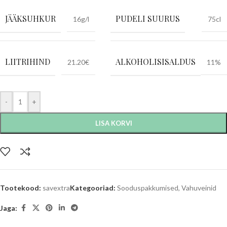
JÄÄKSUHKUR
PUDELI SUURUS
16g/l
75cl
LIITRIHIND
ALKOHOLISISALDUS
21.20€
11%
-
+
LISA KORVI
Tootekood:
savextra
Kategooriad:
Sooduspakkumised
,
Vahuveinid
Jaga: