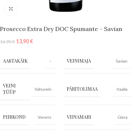
Vajuta suurendamiseks
Prosecco Extra Dry DOC Spumante – Savian
13,90
€
16,90
€
AASTAKÄIK
VEINIMAJA
–
Savian
VEINI
PÄRITOLIMAA
Vahuvein
Itaalia
TÜÜP
PIIRKOND
VIINAMARI
Veneto
Glera