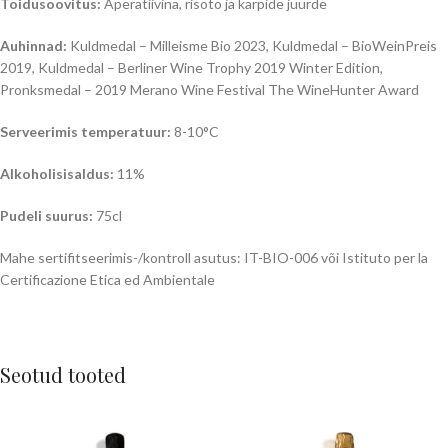
Toidusoovitus:
Aperatiivina, risoto ja karpide juurde
Auhinnad:
Kuldmedal – Milleisme Bio 2023, Kuldmedal – BioWeinPreis
2019, Kuldmedal – Berliner Wine Trophy 2019 Winter Edition,
Pronksmedal – 2019 Merano Wine Festival The WineHunter Award
Serveerimis temperatuur:
8-10°C
Alkoholisisaldus:
11%
Pudeli suurus:
75cl
Mahe sertifitseerimis-/kontroll asutus: IT-BIO-006 või Istituto per la
Certificazione Etica ed Ambientale
Seotud tooted