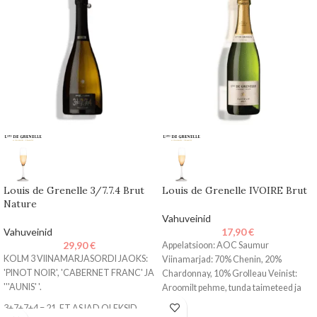
Louis de Grenelle 3/7.7.4 Brut
Louis de Grenelle IVOIRE Brut
Nature
Vahuveinid
Vahuveinid
17,90
€
29,90
€
Appelatsioon: AOC Saumur
KOLM 3 VIINAMARJASORDI JAOKS:
Viinamarjad: 70% Chenin, 20%
'PINOT NOIR', 'CABERNET FRANC' JA
Chardonnay, 10% Grolleau Veinist:
'''AUNIS' '.
Aroomilt pehme, tunda taimeteed ja
värskete punaste puuviljade noote.
3+7+7+4 = 21, ET ASJAD OLEKSID