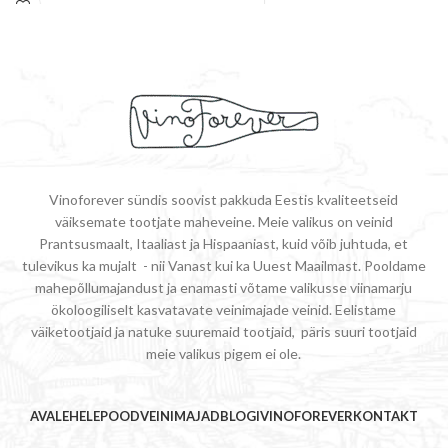
TASAKAALUS.
Vinoforever sündis soovist pakkuda Eestis kvaliteetseid
väiksemate tootjate maheveine. Meie valikus on veinid
Prantsusmaalt, Itaaliast ja Hispaaniast, kuid võib juhtuda, et
tulevikus ka mujalt - nii Vanast kui ka Uuest Maailmast. Pooldame
mahepõllumajandust ja enamasti võtame valikusse viinamarju
ökoloogiliselt kasvatavate veinimajade veinid. Eelistame
väiketootjaid ja natuke suuremaid tootjaid, päris suuri tootjaid
meie valikus pigem ei ole.
AVALEHELE
POOD
VEINIMAJAD
BLOGI
VINOFOREVER
KONTAKT