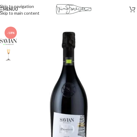
Skip to navigation
MENÜÜ
Skip to main content
Esileht
/
Vahuveinid
-18%