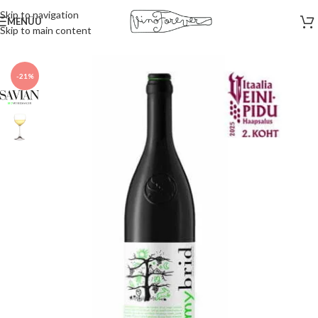
Skip to navigation
MENÜÜ
Skip to main content
Esileht
/
Valged veinid
-21%