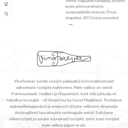
Veinist: Väga peen šampanja, aroomis
tunda pehme pralinee ja
sarapuupähklite nüansse. Õrn ja
elegantne. 2017a korje marjadest
valmistatud šampanja, settle
Vinoforever sündis soovist pakkuda Eestis kvaliteetseid
väiksemate tootjate maheveine. Meie valikus on veinid
Prantsusmaalt, Itaaliast ja Hispaaniast, kuid võib juhtuda, et
tulevikus ka mujalt - nii Vanast kui ka Uuest Maailmast. Pooldame
mahepõllumajandust ja enamasti võtame valikusse viinamarju
ökoloogiliselt kasvatavate veinimajade veinid. Eelistame
väiketootjaid ja natuke suuremaid tootjaid, päris suuri tootjaid
meie valikus pigem ei ole.