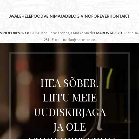
AVALEHELE
POOD
VEINIMAJAD
BLOGI
VINOFOREVER
KONTAKT
VINOFOREVER OÜ
2023 - Kodulehe arendaja Marko Mölder
MAROSTAR OÜ
. +372 5046
281 - E-mail: marko@marostar.ee.
HEA SÕBER,
LIITU MEIE
UUDISKIRJAGA
JA OLE