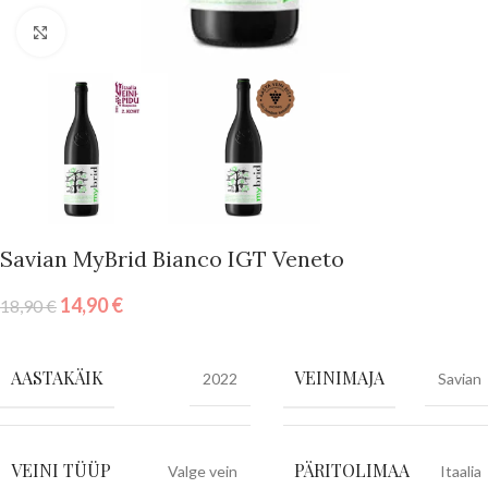
Vajuta suurendamiseks
Savian MyBrid Bianco IGT Veneto
14,90
€
18,90
€
AASTAKÄIK
VEINIMAJA
2022
Savian
VEINI TÜÜP
PÄRITOLIMAA
Valge vein
Itaalia