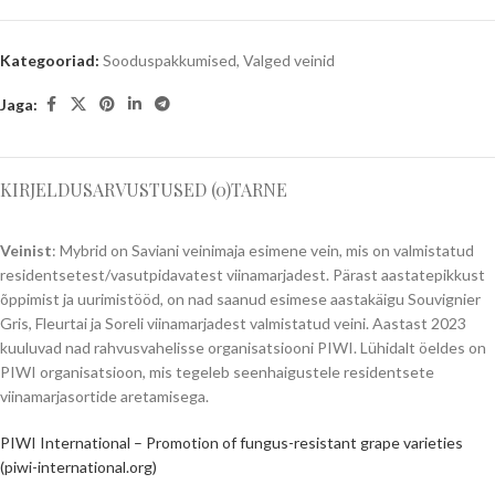
Kategooriad:
Sooduspakkumised
,
Valged veinid
Jaga:
KIRJELDUS
ARVUSTUSED (0)
TARNE
Veinist
: Mybrid on Saviani veinimaja esimene vein, mis on valmistatud
residentsetest/vasutpidavatest viinamarjadest. Pärast aastatepikkust
õppimist ja uurimistööd, on nad saanud esimese aastakäigu Souvignier
Gris, Fleurtai ja Soreli viinamarjadest valmistatud veini. Aastast 2023
kuuluvad nad rahvusvahelisse organisatsiooni PIWI. Lühidalt öeldes on
PIWI organisatsioon, mis tegeleb seenhaigustele residentsete
viinamarjasortide aretamisega.
PIWI International – Promotion of fungus-resistant grape varieties
(piwi-international.org)