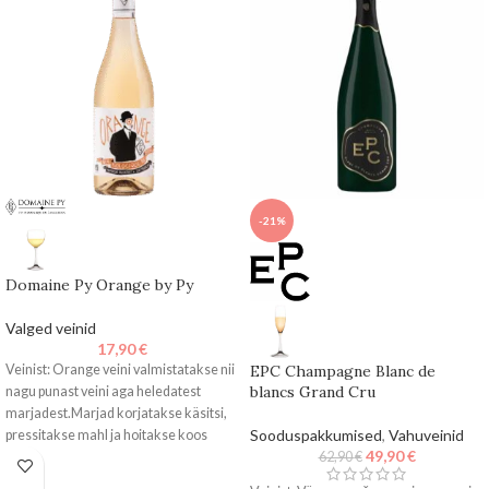
-21%
Domaine Py Orange by Py
Valged veinid
17,90
€
Veinist: Orange veini valmistatakse nii
EPC Champagne Blanc de
blancs Grand Cru
nagu punast veini aga heledatest
marjadest.Marjad korjatakse käsitsi,
Sooduspakkumised
,
Vahuveinid
pressitakse mahl ja hoitakse koos
49,90
€
kestadega 12 päeva,
62,90
€