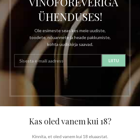
VINOFOREVERIGA
ÜHENDUSES!
Ole esimeste seas kes meie uudiste,
toodete, nõuannete ja heade pakkumiste,
kohta uudiskirja saavad.
Kas oled vanem kui 18?
Kinnita, et oled vanem kui 18 eluaastat.