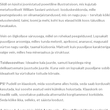
Sildil on käsitsi joonistatud poeetiline illustratsioon, mis kujutab
metafooriliselt William Saviani unistust: looduskeskkonda, mille
peategelaseks on viinamarjaistandused, mis on nagu puu – tervitab kõiki
elusolendeid, taimi, loomi ja mehi, koht kus elavad kõik koos täiuslikus
tasakaalus.
Vein on õlgkollase värvusega, millel on rohekad peegeldused. Lopsakalt
puuviljase aroomiga, milles tunda melonit, aprikoosi, ananassi, magusaid
vürtse nagu vanilje, taamal küdoonia. Maitselt kuiv puuviljase karakteriga
valge vein, milles hea mineraalsus ja struktuur.
Toidusoovitus:
Ideaalne kala juurde, samuti karpidega ning
delikaatsemate juustude juurde. Kuna vein on lopsakalt puuviljane sobib
ideaalselt ka vürtsikate toitude kõrvale.
PS!
Pudelil on klaaskork, mida soovitame alles hoida, seda saab korduvalt
kasutada, kui soovite avatud veini külmikus hoiustada. Klaaskork on
teadlik valik, soovitakse pakkuda alternatiivi korgitammest korkidele.
Seda kõike ikka, selleks, et säästa loodust.