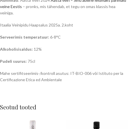
Auhinnad
: Aasta Vein 2024
Aasta vein – Sinu abiline leidmaks parimaid
veine Eestis
– pronks, mis tähendab, et tegu on omas klassis hea
veiniga.
Itaalia Veinipidu Haapsalus 2025a. 2.koht
Serveerimis temperatuur:
6-8°C
Alkoholisisaldus:
12%
Pudeli suurus:
75cl
Mahe sertifitseerimis-/kontroll asutus: IT-BIO-006 või Istituto per la
Certificazione Etica ed Ambientale
Seotud tooted