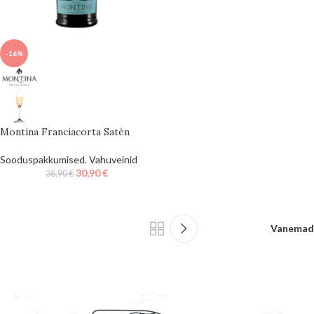
-16%
Montina Franciacorta Satèn
Sooduspakkumised
,
Vahuveinid
30,90
€
36,90
€
Vanemad