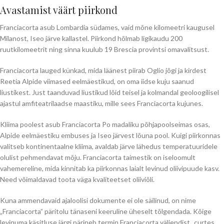
Avastamist väärt piirkond
Franciacorta
Franciacorta asub Lombardia südames, vaid mõne kilomeetri kaugusel
Milanost, Iseo järve kallastel. Piirkond hõlmab ligikaudu 200
ruutkilomeetrit ning sinna kuulub 19 Brescia provintsi omavalitsust.
Franciacorta lauged künkad, mida läänest piirab Oglio jõgi ja kirdest
Reetia Alpide viimased eelmäestikud, on oma iidse kuju saanud
liustikest. Just taanduvad liustikud lõid teisel ja kolmandal geoloogilisel
ajastul amfiteatrilaadse maastiku, mille sees Franciacorta kujunes.
Kliima poolest asub Franciacorta Po madaliku põhjapoolseimas osas,
Alpide eelmäestiku embuses ja Iseo järvest lõuna pool. Kuigi piirkonnas
valitseb kontinentaalne kliima, avaldab järve lähedus temperatuuridele
olulist pehmendavat mõju. Franciacorta taimestik on iseloomult
vahemereline, mida kinnitab ka piirkonnas laialt levinud oliivipuude kasv.
Need võimaldavad toota väga kvaliteetset oliiviõli.
Kuna ammendavaid ajaloolisi dokumente ei ole säilinud, on nime
„Franciacorta” päritolu tänaseni keeruline üheselt tõlgendada. Kõige
levinuma käsitluse järgi pärineb termin Franciacorta väljendist „curtes