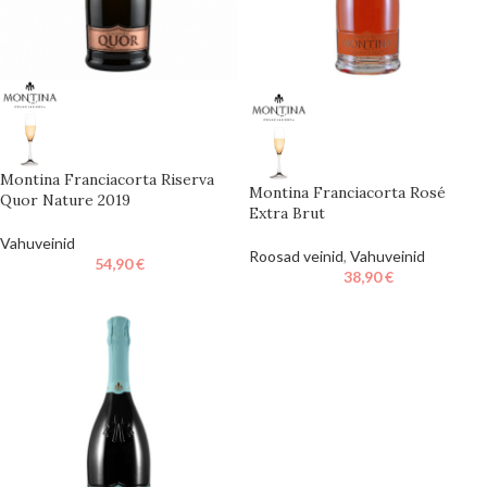
Montina Franciacorta Riserva
Montina Franciacorta Rosé
Quor Nature 2019
Extra Brut
Vahuveinid
Roosad veinid
,
Vahuveinid
54,90
€
38,90
€