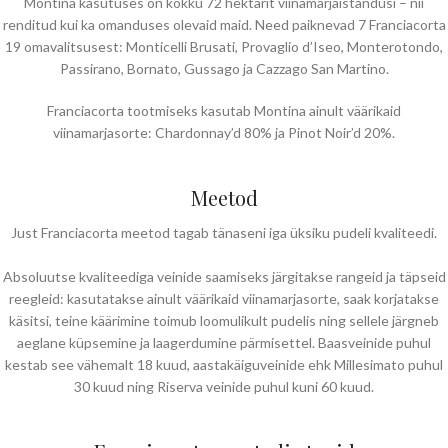
Montina kasutuses on kokku 72 hektarit viinamarjaistandusi – nii
renditud kui ka omanduses olevaid maid. Need paiknevad 7 Franciacorta
19 omavalitsusest: Monticelli Brusati, Provaglio d’Iseo, Monterotondo,
Passirano, Bornato, Gussago ja Cazzago San Martino.
Franciacorta tootmiseks kasutab Montina ainult väärikaid
viinamarjasorte: Chardonnay’d 80% ja Pinot Noir’d 20%.
Meetod
Just Franciacorta meetod tagab tänaseni iga üksiku pudeli kvaliteedi.
Absoluutse kvaliteediga veinide saamiseks järgitakse rangeid ja täpseid
reegleid: kasutatakse ainult väärikaid viinamarjasorte, saak korjatakse
käsitsi, teine käärimine toimub loomulikult pudelis ning sellele järgneb
aeglane küpsemine ja laagerdumine pärmisettel. Baasveinide puhul
kestab see vähemalt 18 kuud, aastakäiguveinide ehk Millesimato puhul
30 kuud ning Riserva veinide puhul kuni 60 kuud.