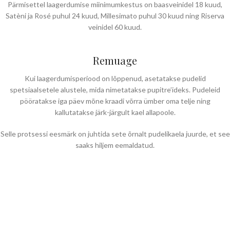
Pärmisettel laagerdumise miinimumkestus on baasveinidel 18 kuud,
Satèni ja Rosé puhul 24 kuud, Millesimato puhul 30 kuud ning Riserva
veinidel 60 kuud.
Remuage
Kui laagerdumisperiood on lõppenud, asetatakse pudelid
spetsiaalsetele alustele, mida nimetatakse pupitre’ideks. Pudeleid
pööratakse iga päev mõne kraadi võrra ümber oma telje ning
kallutatakse järk-järgult kael allapoole.
Selle protsessi eesmärk on juhtida sete õrnalt pudelikaela juurde, et see
saaks hiljem eemaldatud.