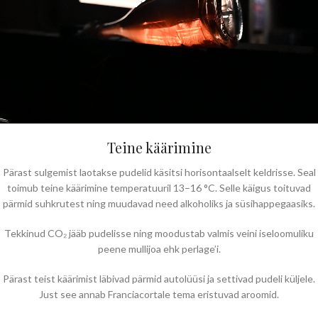
Teine käärimine
Pärast sulgemist laotakse pudelid käsitsi horisontaalselt keldrisse. Seal
toimub teine käärimine temperatuuril 13–16 °C. Selle käigus toituvad
pärmid suhkrutest ning muudavad need alkoholiks ja süsihappegaasiks.
Tekkinud CO₂ jääb pudelisse ning moodustab valmis veini iseloomuliku
peene mullijoa ehk perlage’i.
Pärast teist käärimist läbivad pärmid autolüüsi ja settivad pudeli küljele.
Just see annab Franciacortale tema eristuvad aroomid.