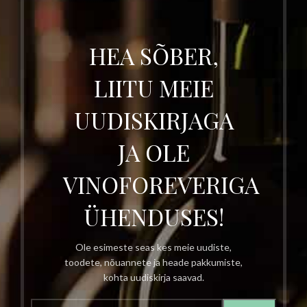
HEA SÕBER,
LIITU MEIE
UUDISKIRJAGA
JA OLE
VINOFOREVERIGA
ÜHENDUSES!
Ole esimeste seas kes meie uudiste,
toodete, nõuannete ja heade pakkumiste,
kohta uudiskirja saavad.