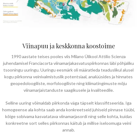
Viinapuu ja keskkonna koostoime
1990 aastate teises pooles viis Milano Ülikool Attilio Scienza
juhendamisel Franciacorta viinamarjakasvatuspiirkonnas läbi põhjaliku
tsooningu uuringu. Uuringu eesmärk oli määratleda teaduslikul alusel
kogu piirkonna veinivalmistuslik potentsiaal, analüüsides ja hinnates
geopedoloogiliste, morfoloogiliste ning kliimatingimuste mõju
viinamarjaistanduste saagikusele ja kvaliteedile.
Selline uuring võimaldab piirkonda väga täpselt klassifitseerida. Iga
homogeense ala kohta saab anda konkreetseid juhiseid pinnase tüübi,
kõige sobivama kasvatatava viinamarjasordi ning selle kohta, kuidas
konkreetne sort selles piirkonnas käitub ja millise iseloomuga veini
annab.