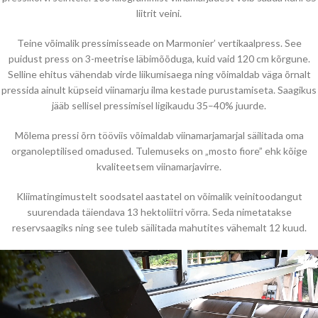
liitrit veini.
Teine võimalik pressimisseade on Marmonier’ vertikaalpress. See
puidust press on 3-meetrise läbimõõduga, kuid vaid 120 cm kõrgune.
Selline ehitus vähendab virde liikumisaega ning võimaldab väga õrnalt
pressida ainult küpseid viinamarju ilma kestade purustamiseta. Saagikus
jääb sellisel pressimisel ligikaudu 35–40% juurde.
Mõlema pressi õrn tööviis võimaldab viinamarjamarjal säilitada oma
organoleptilised omadused. Tulemuseks on „mosto fiore” ehk kõige
kvaliteetsem viinamarjavirre.
Kliimatingimustelt soodsatel aastatel on võimalik veinitoodangut
suurendada täiendava 13 hektoliitri võrra. Seda nimetatakse
reservsaagiks ning see tuleb säilitada mahutites vähemalt 12 kuud.