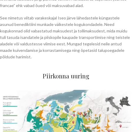
francae” ehk vabad õued või maksuvabad alad.
See nimetus viitab varakeskajal Iseo järve lähedastele küngastele
asunud benediktiini munkade väikestele kogukondadele. Need
kogukonnad olid vabastatud maksudest ja tollimaksudest, mida muidu
tuli tasuda isandatele ja piiskopile kaupade transportimise ning teistele
aladele või valdustesse viimise eest. Mungad tegelesid neile antud
maade kuivendamise ja korrastamisega ning õpetasid talupoegadele
põldude harimist.
Piirkonna uuring