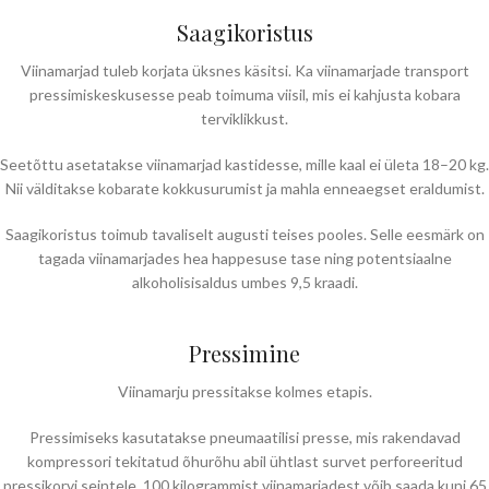
Saagikoristus
Viinamarjad tuleb korjata üksnes käsitsi. Ka viinamarjade transport
pressimiskeskusesse peab toimuma viisil, mis ei kahjusta kobara
terviklikkust.
Seetõttu asetatakse viinamarjad kastidesse, mille kaal ei ületa 18–20 kg.
Nii välditakse kobarate kokkusurumist ja mahla enneaegset eraldumist.
Saagikoristus toimub tavaliselt augusti teises pooles. Selle eesmärk on
tagada viinamarjades hea happesuse tase ning potentsiaalne
alkoholisisaldus umbes 9,5 kraadi.
Pressimine
Viinamarju pressitakse kolmes etapis.
Pressimiseks kasutatakse pneumaatilisi presse, mis rakendavad
kompressori tekitatud õhurõhu abil ühtlast survet perforeeritud
pressikorvi seintele. 100 kilogrammist viinamarjadest võib saada kuni 65