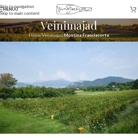
Skip to navigation
MENÜÜ
Skip to main content
Veinimajad
Home
/
Veinimajad
/
Montina Franciacorta