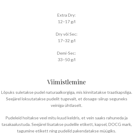
Extra Dry:
12–17 g/l
Dry või Sec:
17–32 g/l
Demi-Sec:
33–50 g/l
Viimistlemine
Lõpuks suletakse pudel naturaalkorgiga, mis kinnitatakse traatkapsliga.
Seejärel loksutatakse pudelit tugevalt, et dosage-siirup seguneks
veiniga ühtlaselt.
Pudeleid hoitakse veel mitu kuud keldris, et vein saaks rahuneda ja
tasakaalustuda. Seejärel lisatakse pudelile etikett, kapsel, DOCG mark,
tagumine etikett ning pudelid pakendatakse müügiks.