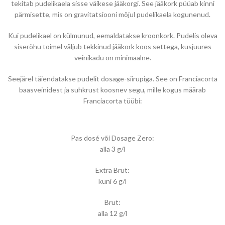
tekitab pudelikaela sisse väikese jääkorgi. See jääkork püüab kinni
pärmisette, mis on gravitatsiooni mõjul pudelikaela kogunenud.
Kui pudelikael on külmunud, eemaldatakse kroonkork. Pudelis oleva
siserõhu toimel väljub tekkinud jääkork koos settega, kusjuures
veinikadu on minimaalne.
Seejärel täiendatakse pudelit dosage-siirupiga. See on Franciacorta
baasveinidest ja suhkrust koosnev segu, mille kogus määrab
Franciacorta tüübi:
Pas dosé või Dosage Zero:
alla 3 g/l
Extra Brut:
kuni 6 g/l
Brut:
alla 12 g/l