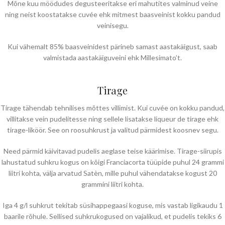
Mõne kuu möödudes degusteeritakse eri mahutites valminud veine
ning neist koostatakse cuvée ehk mitmest baasveinist kokku pandud
veinisegu.
Kui vähemalt 85% baasveinidest pärineb samast aastakäigust, saab
valmistada aastakäiguveini ehk Millesimato’t.
Tirage
Tirage tähendab tehnilises mõttes villimist. Kui cuvée on kokku pandud,
villitakse vein pudelitesse ning sellele lisatakse liqueur de tirage ehk
tirage-liköör. See on roosuhkrust ja valitud pärmidest koosnev segu.
Need pärmid käivitavad pudelis aeglase teise käärimise. Tirage-siirupis
lahustatud suhkru kogus on kõigi Franciacorta tüüpide puhul 24 grammi
liitri kohta, välja arvatud Satèn, mille puhul vähendatakse kogust 20
grammini liitri kohta.
Iga 4 g/l suhkrut tekitab süsihappegaasi koguse, mis vastab ligikaudu 1
baarile rõhule. Sellised suhkrukogused on vajalikud, et pudelis tekiks 6