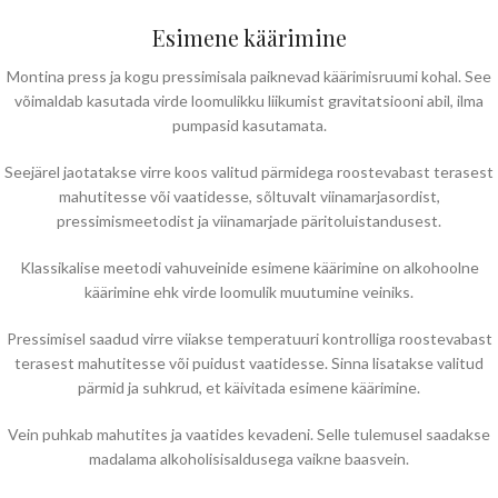
Esimene käärimine
Montina press ja kogu pressimisala paiknevad käärimisruumi kohal. See
võimaldab kasutada virde loomulikku liikumist gravitatsiooni abil, ilma
pumpasid kasutamata.
Seejärel jaotatakse virre koos valitud pärmidega roostevabast terasest
mahutitesse või vaatidesse, sõltuvalt viinamarjasordist,
pressimismeetodist ja viinamarjade päritoluistandusest.
Klassikalise meetodi vahuveinide esimene käärimine on alkohoolne
käärimine ehk virde loomulik muutumine veiniks.
Pressimisel saadud virre viiakse temperatuuri kontrolliga roostevabast
terasest mahutitesse või puidust vaatidesse. Sinna lisatakse valitud
pärmid ja suhkrud, et käivitada esimene käärimine.
Vein puhkab mahutites ja vaatides kevadeni. Selle tulemusel saadakse
madalama alkoholisisaldusega vaikne baasvein.