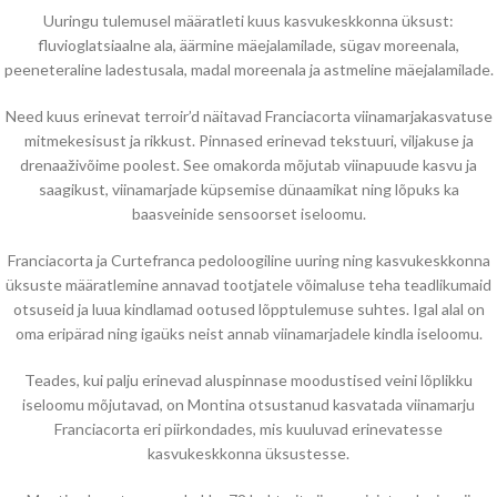
Uuringu tulemusel määratleti kuus kasvukeskkonna üksust:
fluvioglatsiaalne ala, äärmine mäejalamilade, sügav moreenala,
peeneteraline ladestusala, madal moreenala ja astmeline mäejalamilade.
Need kuus erinevat terroir’d näitavad Franciacorta viinamarjakasvatuse
mitmekesisust ja rikkust. Pinnased erinevad tekstuuri, viljakuse ja
drenaaživõime poolest. See omakorda mõjutab viinapuude kasvu ja
saagikust, viinamarjade küpsemise dünaamikat ning lõpuks ka
baasveinide sensoorset iseloomu.
Franciacorta ja Curtefranca pedoloogiline uuring ning kasvukeskkonna
üksuste määratlemine annavad tootjatele võimaluse teha teadlikumaid
otsuseid ja luua kindlamad ootused lõpptulemuse suhtes. Igal alal on
oma eripärad ning igaüks neist annab viinamarjadele kindla iseloomu.
Teades, kui palju erinevad aluspinnase moodustised veini lõplikku
iseloomu mõjutavad, on Montina otsustanud kasvatada viinamarju
Franciacorta eri piirkondades, mis kuuluvad erinevatesse
kasvukeskkonna üksustesse.