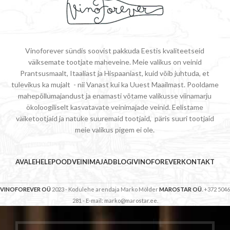
Vinoforever sündis soovist pakkuda Eestis kvaliteetseid
väiksemate tootjate maheveine. Meie valikus on veinid
Prantsusmaalt, Itaaliast ja Hispaaniast, kuid võib juhtuda, et
tulevikus ka mujalt - nii Vanast kui ka Uuest Maailmast. Pooldame
mahepõllumajandust ja enamasti võtame valikusse viinamarju
ökoloogiliselt kasvatavate veinimajade veinid. Eelistame
väiketootjaid ja natuke suuremaid tootjaid, päris suuri tootjaid
meie valikus pigem ei ole.
AVALEHELE
POOD
VEINIMAJAD
BLOGI
VINOFOREVER
KONTAKT
VINOFOREVER OÜ
2023 - Kodulehe arendaja Marko Mölder
MAROSTAR OÜ
. +372 5046
281 - E-mail: marko@marostar.ee.