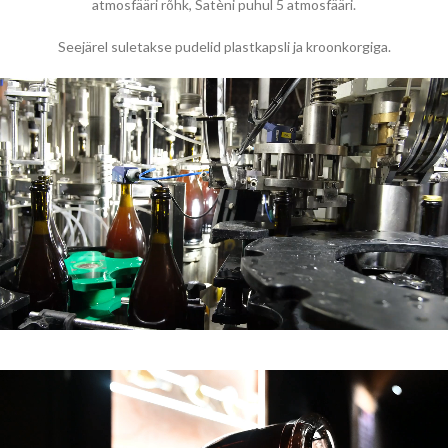
atmosfääri rõhk, Satèni puhul 5 atmosfääri.
Seejärel suletakse pudelid plastkapsli ja kroonkorgiga.