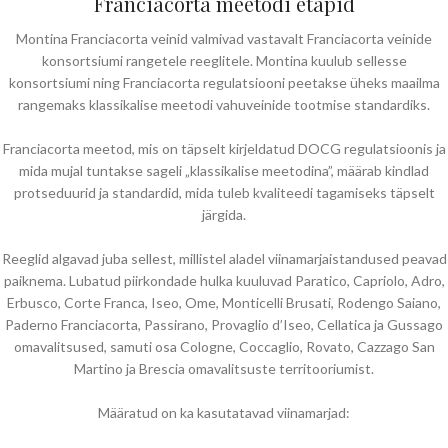
Franciacorta meetodi etapid
Montina Franciacorta veinid valmivad vastavalt Franciacorta veinide
konsortsiumi rangetele reeglitele. Montina kuulub sellesse
konsortsiumi ning Franciacorta regulatsiooni peetakse üheks maailma
rangemaks klassikalise meetodi vahuveinide tootmise standardiks.
Franciacorta meetod, mis on täpselt kirjeldatud DOCG regulatsioonis ja
mida mujal tuntakse sageli „klassikalise meetodina”, määrab kindlad
protseduurid ja standardid, mida tuleb kvaliteedi tagamiseks täpselt
järgida.
Reeglid algavad juba sellest, millistel aladel viinamarjaistandused peavad
paiknema. Lubatud piirkondade hulka kuuluvad Paratico, Capriolo, Adro,
Erbusco, Corte Franca, Iseo, Ome, Monticelli Brusati, Rodengo Saiano,
Paderno Franciacorta, Passirano, Provaglio d’Iseo, Cellatica ja Gussago
omavalitsused, samuti osa Cologne, Coccaglio, Rovato, Cazzago San
Martino ja Brescia omavalitsuste territooriumist.
Määratud on ka kasutatavad viinamarjad: