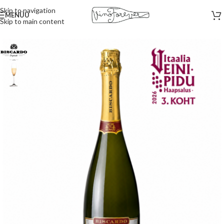
Skip to navigation
MENÜÜ
Skip to main content
Esileht
/
Vahuveinid