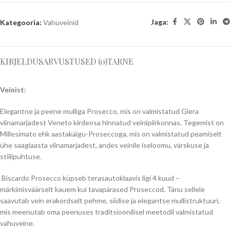
Jaga:
Kategooria:
Vahuveinid
KIRJELDUS
ARVUSTUSED (0)
TARNE
Veinist:
Elegantne ja peene mulliga Prosecco, mis on valmistatud Glera
viinamarjadest Veneto kirdeosa hinnatud veinipiirkonnas. Tegemist on
Millesimato ehk aastakäigu-Proseccoga, mis on valmistatud peamiselt
ühe saagiaasta viinamarjadest, andes veinile iseloomu, värskuse ja
stiilipuhtuse.
Biscardo Prosecco küpseb terasautoklaavis ligi 4 kuud –
märkimisväärselt kauem kui tavapärased Proseccod. Tänu sellele
saavutab vein erakordselt pehme, siidise ja elegantse mullistruktuuri,
mis meenutab oma peenuses traditsioonilisel meetodil valmistatud
vahuveine.