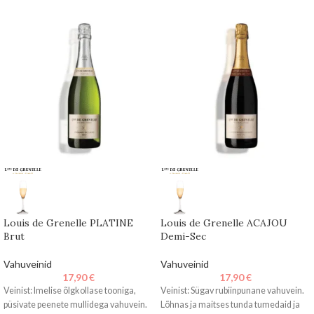
Louis de Grenelle PLATINE
Louis de Grenelle ACAJOU
Brut
Demi-Sec
Vahuveinid
Vahuveinid
17,90
€
17,90
€
Veinist: Imelise õlgkollase tooniga,
Veinist: Sügav rubiinpunane vahuvein.
püsivate peenete mullidega vahuvein.
Lõhnas ja maitses tunda tumedaid ja