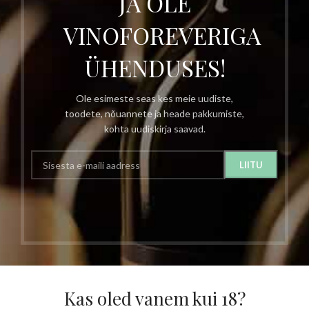
JA OLE
VINOFOREVERIGA
ÜHENDUSES!
Ole esimeste seas kes meie uudiste,
toodete, nõuannete ja heade pakkumiste,
kohta uudiskirja saavad.
Kas oled vanem kui 18?