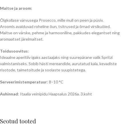
Maitse ja aroom
:
Õlgkollase värvusega Prosecco, mille mull on peen ja püsiv.
Aroomis avalduvad roheline õun, tsitrused ja õrnad virsikuõied.
Maitse on värske, pehme ja harmooniline, pakkudes elegantset ning
aromaatset järelmaitset.
Toidusoovitus
:
Ideaalne aperitiiv igaks aastaajaks ning suurepärane valik Spritzi
valmistamiseks. Sobib hästi mereandide, aurutatud kala, kevadiste
risotode, taimetoitude ja soolaste suupistetega.
Serveerimistemperatuur
: 8–10 °C
Auhinnad
: Itaalia veinipidu Haapsalus 2026a. 3.koht
Seotud tooted