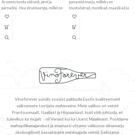
Aroomis tunda sidrunit, pirni ja
punaseid marju, milleks on
pärnaõisi. Hea struktuuriga, millel on
mustsõstrad, mustikad, maasikad ja
rikkalikud küdoonia
punased sõstrad.
Vinoforever sündis soovist pakkuda Eestis kvaliteetseid
väiksemate tootjate maheveine. Meie valikus on veinid
Prantsusmaalt, Itaaliast ja Hispaaniast, kuid võib juhtuda, et
tulevikus ka mujalt - nii Vanast kui ka Uuest Maailmast. Pooldame
mahepõllumajandust ja enamasti võtame valikusse viinamarju
ökoloogiliselt kasvatavate veinimajade veinid. Eelistame