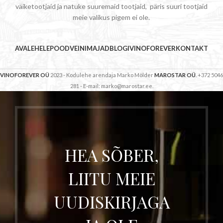
väiketootjaid ja natuke suuremaid tootjaid, päris suuri tootjaid
meie valikus pigem ei ole.
AVALEHELE
POOD
VEINIMAJAD
BLOGI
VINOFOREVER
KONTAKT
VINOFOREVER OÜ
2023 - Kodulehe arendaja Marko Mölder
MAROSTAR OÜ
. +372 5046
281 - E-mail: marko@marostar.ee.
HEA SÕBER,
LIITU MEIE
UUDISKIRJAGA