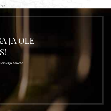
r.ee.
A JA OLE
S!
diskirja saavad.