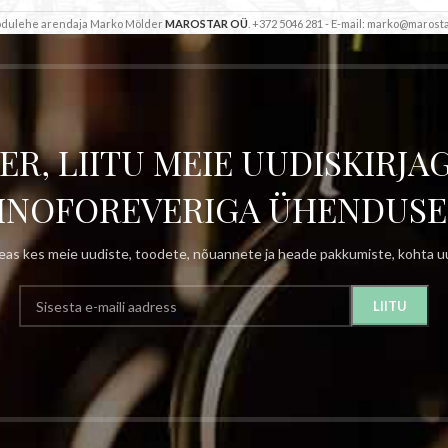
Kodulehe arendaja Marko Mölder
MAROSTAR OÜ
. +372 5046 281 - E-mail: marko@marosta
ER, LIITU MEIE UUDISKIRJAG
INOFOREVERIGA ÜHENDUSE
as kes meie uudiste, toodete, nõuannete ja heade pakkumiste, kohta uu