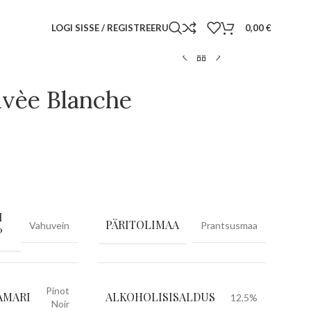
LOGI SISSE / REGISTREERU
0,00
€
vèe Blanche
I
PÄRITOLIMAA
Vahuvein
Prantsusmaa
P
Pinot
AMARI
ALKOHOLISISALDUS
12,5%
Noir