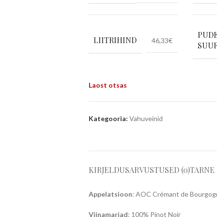
PUDE
LIITRIHIND
46,33€
SUU
Laost otsas
Kategooria:
Vahuveinid
KIRJELDUS
ARVUSTUSED (0)
TARNE
Appelatsioon
: AOC Crémant de Bourgog
Viinamarjad
: 100% Pinot Noir