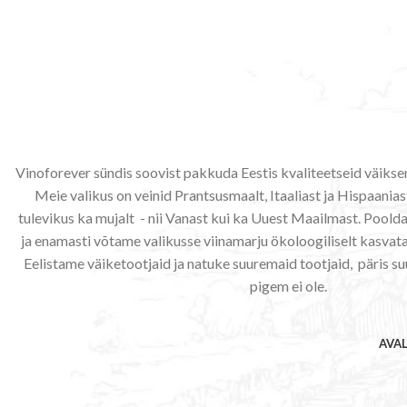
Vinoforever sündis soovist pakkuda Eestis kvaliteetseid väiks
Meie valikus on veinid Prantsusmaalt, Itaaliast ja Hispaaniast
tulevikus ka mujalt - nii Vanast kui ka Uuest Maailmast. Poo
ja enamasti võtame valikusse viinamarju ökoloogiliselt kasvata
Eelistame väiketootjaid ja natuke suuremaid tootjaid, päris su
pigem ei ole.
AVA