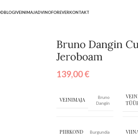
OD
BLOGI
VEINIMAJAD
VINOFOREVER
KONTAKT
Bruno Dangin Cu
Jeroboam
139,00
€
VEIN
Bruno
VEINIMAJA
TÜÜ
Dangin
PIIRKOND
VIIN
Burgundia