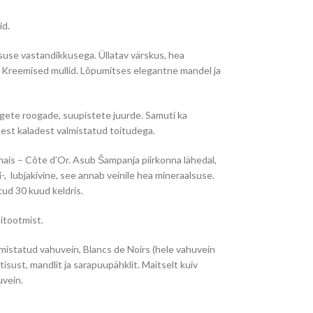
id.
isuse vastandikkusega. Üllatav värskus, hea
a. Kreemised mullid. Lõpumitses elegantne mandel ja
kergete roogade, suupistete juurde. Samuti ka
test kaladest valmistatud toitudega.
ais – Côte d’Or. Asub Šampanja piirkonna lähedal,
-, lubjakivine, see annab veinile hea mineraalsuse.
ud 30 kuud keldris.
nitootmist.
mistatud vahuvein, Blancs de Noirs (hele vahuvein
sust, mandlit ja sarapuupähklit. Maitselt kuiv
uvein.