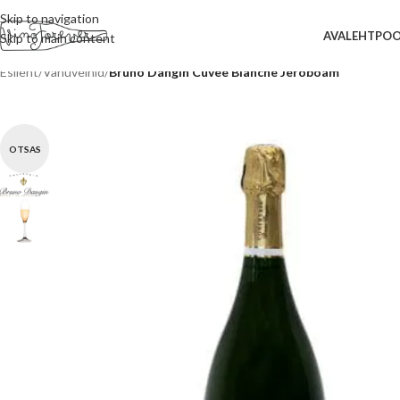
Skip to navigation
AVALEHT
PO
Skip to main content
Esileht
/
Vahuveinid
/
Bruno Dangin Cuvèe Blanche Jeroboam
OTSAS