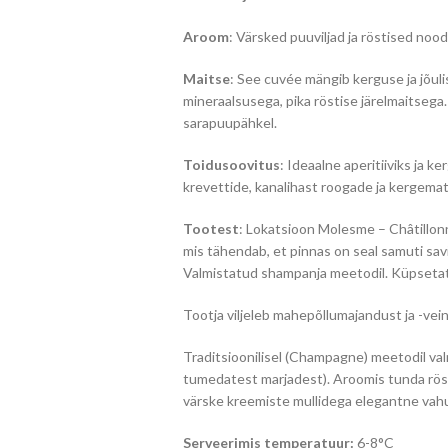
Aroom
: Värsked puuviljad ja röstised nood
Maitse
: See cuvée mängib kerguse ja jõul
mineraalsusega, pika röstise järelmaitseg
sarapuupähkel.
Toidusoovitus
: Ideaalne aperitiiviks ja 
krevettide, kanalihast roogade ja kergema
Tootest
: Lokatsioon Molesme – Châtillonn
mis tähendab, et pinnas on seal samuti savi
Valmistatud shampanja meetodil. Küpsetat
Tootja viljeleb mahepõllumajandust ja -vei
Traditsioonilisel (Champagne) meetodil val
tumedatest marjadest). Aroomis tunda rösti
värske kreemiste mullidega elegantne vah
Serveerimis temperatuur:
6-8°C