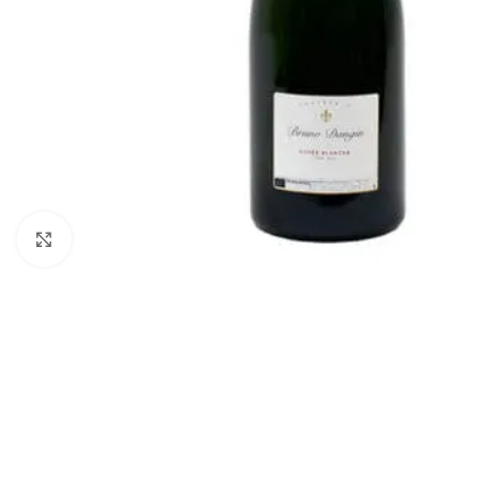
Vajuta suurendamiseks