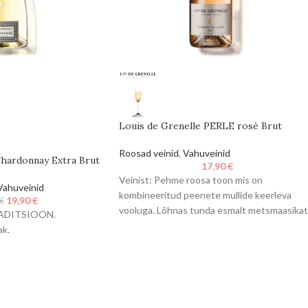
Louis de Grenelle PERLE rosè Brut
Roosad veinid
,
Vahuveinid
Chardonnay Extra Brut
17,90
€
Veinist: Pehme roosa toon mis on
Vahuveinid
kombineeritud peenete mullide keerleva
19,90
€
€
vooluga. Lõhnas tunda esmalt metsmaasikat
ADITSIOON.
seejärel teisi punaseid marju.Maitselt kuiv
ak.