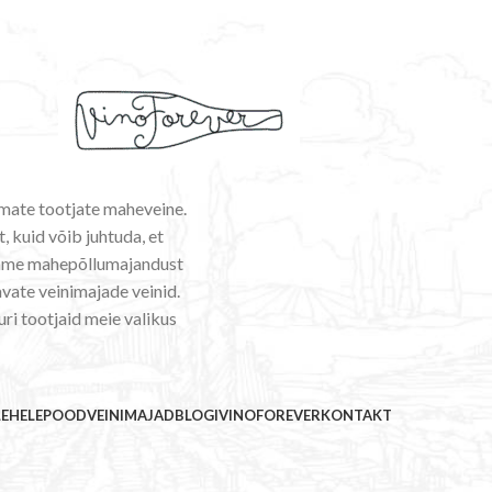
emate tootjate maheveine.
, kuid võib juhtuda, et
ldame mahepõllumajandust
vate veinimajade veinid.
uri tootjaid meie valikus
LEHELE
POOD
VEINIMAJAD
BLOGI
VINOFOREVER
KONTAKT