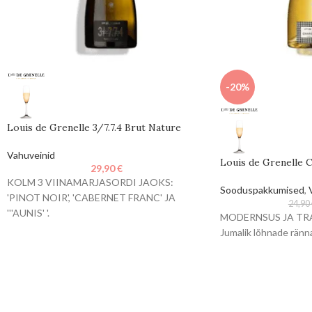
-20%
Louis de Grenelle 3/7.7.4 Brut Nature
Vahuveinid
Louis de Grenelle 
29,90
€
KOLM 3 VIINAMARJASORDI JAOKS:
Sooduspakkumised
,
'PINOT NOIR', 'CABERNET FRANC' JA
24,90
'''AUNIS' '.
MODERNSUS JA TR
Jumalik lõhnade ränn
3+7+7+4 = 21, ET ASJAD OLEKSID
TASAKAALUS.