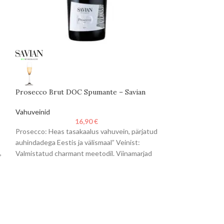
Prosecco Brut DOC Spumante – Savian
Savian Prosecc
Spumante
Vahuveinid
16,90
€
Vahuveinid
Prosecco: Heas tasakaalus vahuvein, pärjatud
Veinist: Pärast v
auhindadega Eestis ja välismaal” Veinist:
kobarate valimist,
,
Valmistatud charmant meetodil. Viinamarjad
kontollitud tempe
purustatakse ja pressitakse õrnalt,
juures, et saada s
kääritatakse kontrollitud
tehnika võimaldab