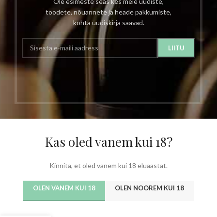
Ole esimeste seas kes meie uudiste,
toodete, nõuannete ja heade pakkumiste,
kohta uudiskirja saavad.
Kas oled vanem kui 18?
Kinnita, et oled vanem kui 18 eluaastat.
OLEN VANEM KUI 18
OLEN NOOREM KUI 18