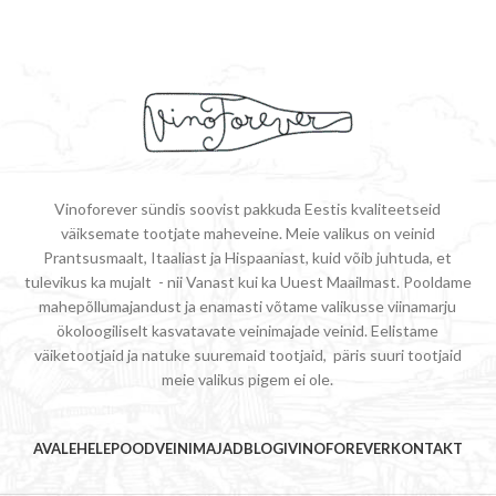
Vinoforever sündis soovist pakkuda Eestis kvaliteetseid
väiksemate tootjate maheveine. Meie valikus on veinid
Prantsusmaalt, Itaaliast ja Hispaaniast, kuid võib juhtuda, et
tulevikus ka mujalt - nii Vanast kui ka Uuest Maailmast. Pooldame
mahepõllumajandust ja enamasti võtame valikusse viinamarju
ökoloogiliselt kasvatavate veinimajade veinid. Eelistame
väiketootjaid ja natuke suuremaid tootjaid, päris suuri tootjaid
meie valikus pigem ei ole.
AVALEHELE
POOD
VEINIMAJAD
BLOGI
VINOFOREVER
KONTAKT