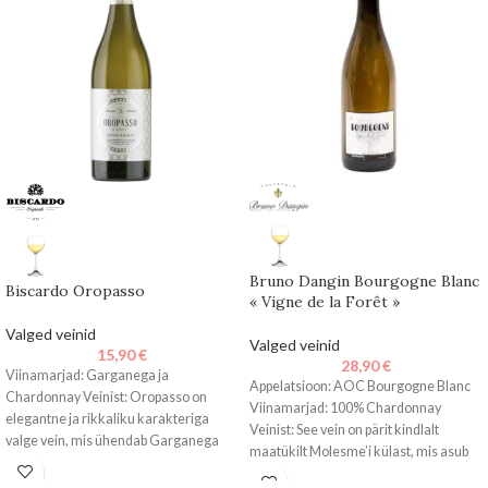
Bruno Dangin Bourgogne Blanc
Biscardo Oropasso
« Vigne de la Forêt »
Valged veinid
Valged veinid
15,90
€
28,90
€
Viinamarjad: Garganega ja
Appelatsioon: AOC Bourgogne Blanc
Chardonnay Veinist: Oropasso on
Viinamarjad: 100% Chardonnay
elegantne ja rikkaliku karakteriga
Veinist: See vein on pärit kindlalt
valge vein, mis ühendab Garganega
maatükilt Molesme’i külast, mis asub
viinamarja värskuse ning Chardonnay
Châtillonnais’ piirkonnas.