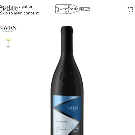
Skip to navigation
MENÜÜ
Skip to main content
Esileht
/
Valged veinid