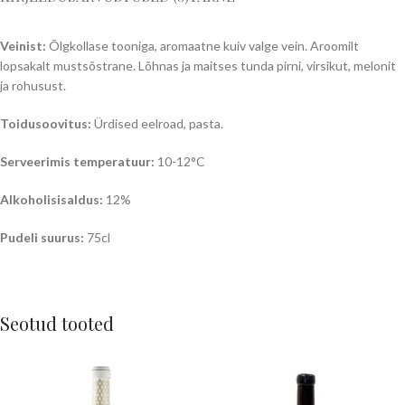
Veinist:
Õlgkollase tooniga, aromaatne kuiv valge vein. Aroomilt
lopsakalt mustsõstrane. Lõhnas ja maitses tunda pirni, virsikut, melonit
ja rohusust.
Toidusoovitus:
Ürdised eelroad, pasta.
Serveerimis temperatuur:
10-12°C
Alkoholisisaldus:
12%
Pudeli suurus:
75cl
Seotud tooted