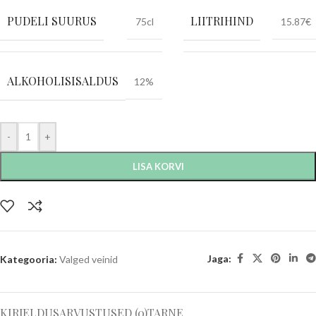
PUDELI SUURUS
LIITRIHIND
75cl
15.87€
ALKOHOLISISALDUS
12%
-
+
LISA KORVI
Jaga:
Kategooria:
Valged veinid
KIRJELDUS
ARVUSTUSED (0)
TARNE