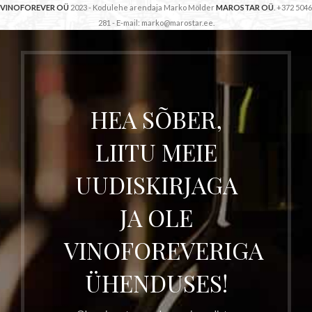
VINOFOREVER OÜ
2023 - Kodulehe arendaja Marko Mölder
MAROSTAR OÜ
. +372 5046
281 - E-mail: marko@marostar.ee.
HEA SÕBER,
LIITU MEIE
UUDISKIRJAGA
JA OLE
VINOFOREVERIGA
ÜHENDUSES!