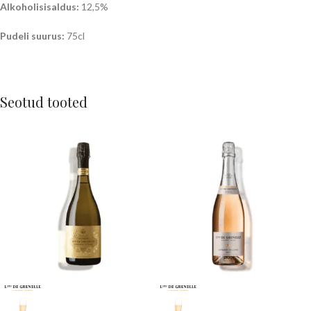
Alkoholisisaldus:
12,5%
Pudeli suurus:
75cl
Seotud tooted