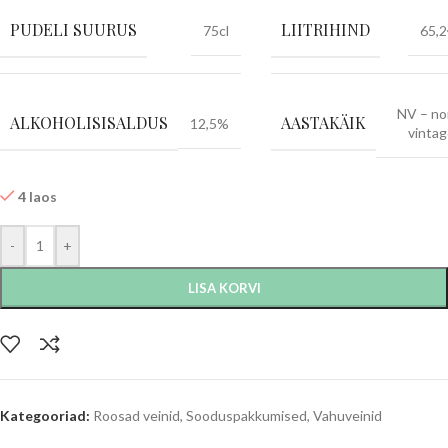
PUDELI SUURUS
LIITRIHIND
75cl
65,2
NV – no
ALKOHOLISISALDUS
AASTAKÄIK
12,5%
vinta
4 laos
-
+
LISA KORVI
Kategooriad:
Roosad veinid
,
Sooduspakkumised
,
Vahuveinid