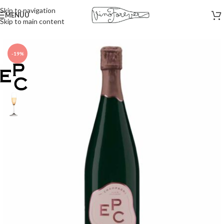
Skip to navigation
MENÜÜ
Skip to main content
Esileht
/
Vahuveinid
-19%