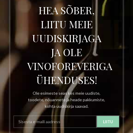
HEA SÕBER,
LIITU MEIE
UUDISKIRJAGA
JA OLE
VINOFOREVERIGA
ÜHENDUSES!
Ole esimeste seas kes meie uudiste,
toodete, nõuannete ja heade pakkumiste,
kohta uudiskirja saavad.