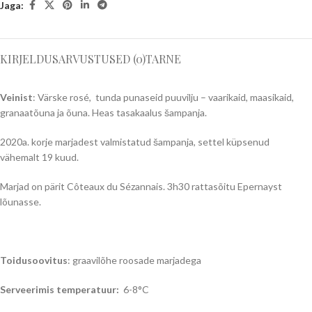
Jaga:
KIRJELDUS
ARVUSTUSED (0)
TARNE
Veinist
: Värske rosé, tunda punaseid puuvilju – vaarikaid, maasikaid,
granaatõuna ja õuna. Heas tasakaalus šampanja.
2020a. korje marjadest valmistatud šampanja, settel küpsenud
vähemalt 19 kuud.
Marjad on pärit Côteaux du Sézannais. 3h30 rattasõitu Epernayst
lõunasse.
Toidusoovitus
: graavilõhe roosade marjadega
Serveerimis temperatuur:
6-8°C