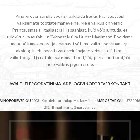
Vinoforever sündis soovist pakkuda Eestis kvaliteetseid
väiksemate tootjate maheveine. Meie valikus on veinid
Prantsusmaalt, Itaaliast ja Hispaaniast, kuid võib juhtuda, et
tulevikus ka mujalt - nii Vanast kui ka Uuest Maailmast. Pooldame
mahepõllumajandust ja enamasti võtame valikusse viinamarju
ökoloogiliselt kasvatavate veinimajade veinid. Eelistame
väiketootjaid ja natuke suuremaid tootjaid, päris suuri tootjaid
meie valikus pigem ei ole.
AVALEHELE
POOD
VEINIMAJAD
BLOGI
VINOFOREVER
KONTAKT
VINOFOREVER OÜ
2023 - Kodulehe arendaja Marko Mölder
MAROSTAR OÜ
. +372 5046
281 - E-mail: marko@marostar.ee.