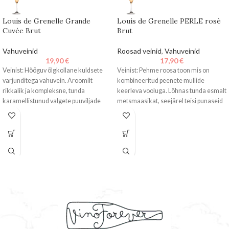
Louis de Grenelle Grande
Louis de Grenelle PERLE rosè
Cuvée Brut
Brut
Vahuveinid
Roosad veinid
,
Vahuveinid
19,90
€
17,90
€
Veinist: Hõõguv õlgkollane kuldsete
Veinist: Pehme roosa toon mis on
varjunditega vahuvein. Aroomilt
kombineeritud peenete mullide
rikkalik ja kompleksne, tunda
keerleva vooluga. Lõhnas tunda esmalt
karamellistunud valgete puuviljade
metsmaasikat, seejärel teisi punaseid
(virsik, kudoonia), kuivatatud
marju.Maitselt kuiv
puuviljade (sarapuupähklid, mandlid)