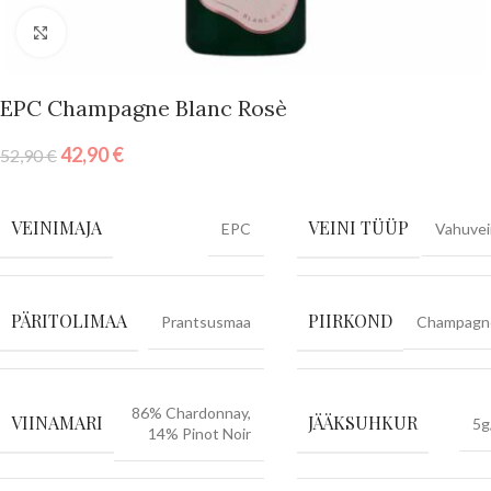
Vajuta suurendamiseks
EPC Champagne Blanc Rosè
42,90
€
52,90
€
VEINIMAJA
VEINI TÜÜP
EPC
Vahuvei
PÄRITOLIMAA
PIIRKOND
Prantsusmaa
Champagn
86% Chardonnay,
VIINAMARI
JÄÄKSUHKUR
5g
14% Pinot Noir