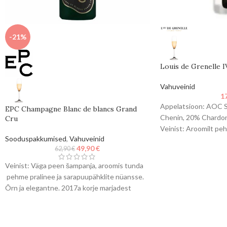
-21%
Louis de Grenelle 
Vahuveinid
1
Appelatsioon: AOC S
EPC Champagne Blanc de blancs Grand
Chenin, 20% Chardon
Cru
Veinist: Aroomilt pe
Sooduspakkumised
,
Vahuveinid
värskete punaste puu
49,90
€
62,90
€
Veinist: Väga peen šampanja, aroomis tunda
pehme pralinee ja sarapuupähklite nüansse.
Õrn ja elegantne. 2017a korje marjadest
valmistatud šampanja, settle