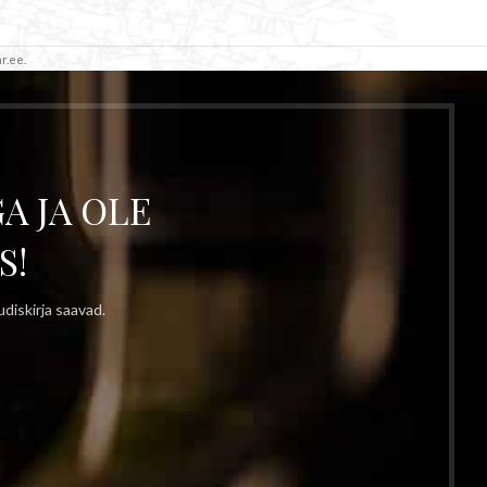
r.ee.
A JA OLE
S!
diskirja saavad.