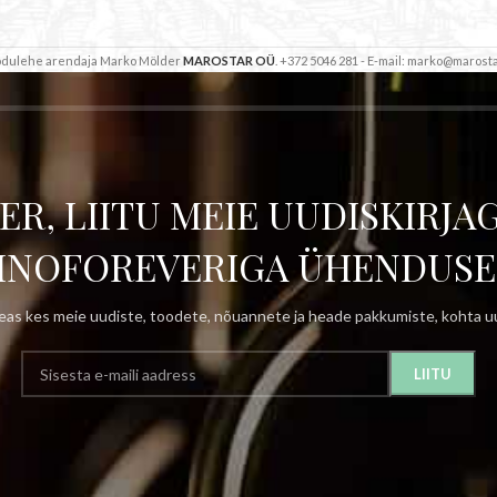
Kodulehe arendaja Marko Mölder
MAROSTAR OÜ
. +372 5046 281 - E-mail: marko@marosta
ER, LIITU MEIE UUDISKIRJAG
INOFOREVERIGA ÜHENDUSE
as kes meie uudiste, toodete, nõuannete ja heade pakkumiste, kohta uu