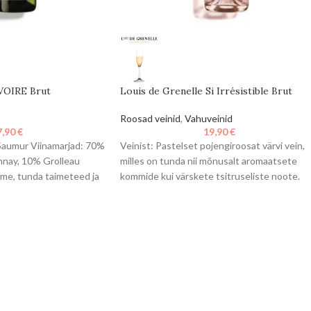
IVOIRE Brut
Louis de Grenelle Si Irrésistible Brut
Roosad veinid
,
Vahuveinid
7,90
€
19,90
€
aumur Viinamarjad: 70%
Veinist: Pastelset pojengiroosat värvi vein,
nay, 10% Grolleau
milles on tunda nii mõnusalt aromaatsete
hme, tunda taimeteed ja
kommide kui värskete tsitruseliste noote.
viljade noote.
Kohe peale avamist avaldub