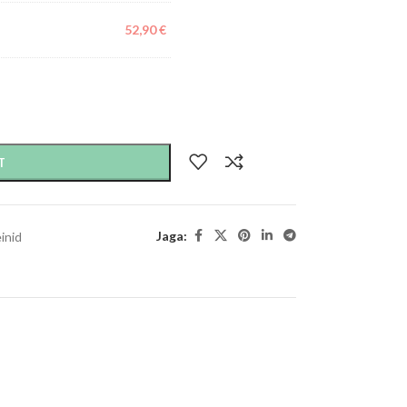
52,90
€
T
Jaga:
inid