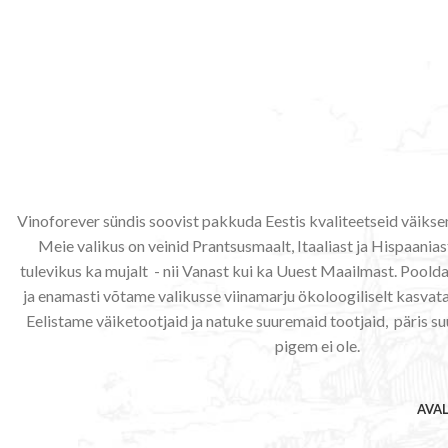
Vinoforever sündis soovist pakkuda Eestis kvaliteetseid väiks
Meie valikus on veinid Prantsusmaalt, Itaaliast ja Hispaaniast
tulevikus ka mujalt - nii Vanast kui ka Uuest Maailmast. Poo
ja enamasti võtame valikusse viinamarju ökoloogiliselt kasvata
Eelistame väiketootjaid ja natuke suuremaid tootjaid, päris su
pigem ei ole.
AVA