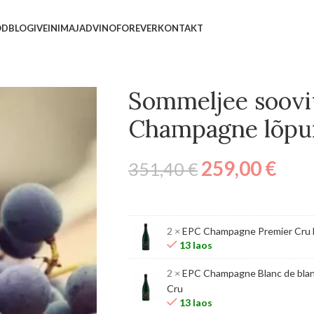
OD
BLOGI
VEINIMAJAD
VINOFOREVER
KONTAKT
Sommeljee soovi
Champagne lõp
259,00
€
351,40
€
2 ×
EPC Champagne Premier Cru 
13 laos
2 ×
EPC Champagne Blanc de bla
Cru
13 laos