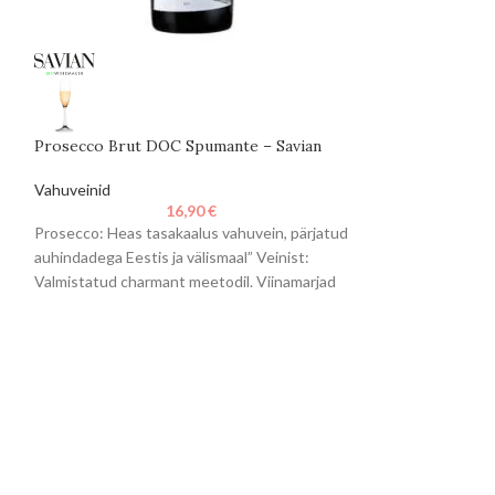
Prosecco Brut DOC Spumante – Savian
Savian Prosecco
DOCG Coneglian
Vahuveinid
16,90
€
Vahuveinid
Prosecco: Heas tasakaalus vahuvein, pärjatud
Veinist: Valmist
auhindadega Eestis ja välismaal” Veinist:
Glera viinamarjast
Valmistatud charmant meetodil. Viinamarjad
elegantne, särava
purustatakse ja pressitakse õrnalt,
Aromaatne, tunda 
kääritatakse kontrollitud