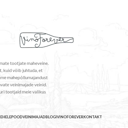
emate tootjate maheveine.
, kuid võib juhtuda, et
ldame mahepõllumajandust
vate veinimajade veinid.
uri tootjaid meie valikus
LEHELE
POOD
VEINIMAJAD
BLOGI
VINOFOREVER
KONTAKT