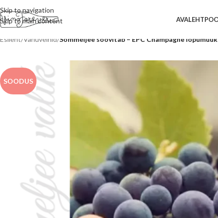
Skip to navigation
AVALEHT
PO
Skip to main content
Esileht
/
Vahuveinid
/
Sommeljee soovitab – EPC Champagne lõpumüük
SOODUS