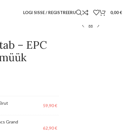
LOGI SISSE / REGISTREERU
0,00
€
tab – EPC
umüük
Brut
59,90
€
ncs Grand
62,90
€