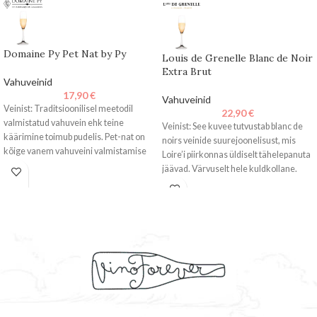
Domaine Py Pet Nat by Py
Louis de Grenelle Blanc de Noir
Extra Brut
Vahuveinid
17,90
€
Vahuveinid
Veinist: Traditsioonilisel meetodil
22,90
€
valmistatud vahuvein ehk teine
Veinist: See kuvee tutvustab blanc de
käärimine toimub pudelis. Pet-nat on
noirs veinide suurejoonelisust, mis
kõige vanem vahuveini valmistamise
Loire’i piirkonnas üldiselt tähelepanuta
stiil. Pudelisse villitakse vein,
jäävad. Värvuselt hele kuldkollane.
Värske ja