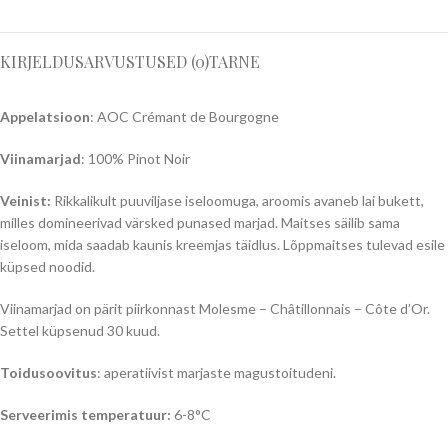
KIRJELDUS
ARVUSTUSED (0)
TARNE
Appelatsioon
: AOC Crémant de Bourgogne
Viinamarjad
: 100% Pinot Noir
Veinist:
Rikkalikult puuviljase iseloomuga, aroomis avaneb lai bukett,
milles domineerivad värsked punased marjad. Maitses säilib sama
iseloom, mida saadab kaunis kreemjas täidlus. Lõppmaitses tulevad esile
küpsed noodid.
Viinamarjad on pärit piirkonnast Molesme – Châtillonnais – Côte d’Or.
Settel küpsenud 30 kuud.
Toidusoovitus
: aperatiivist marjaste magustoitudeni.
Serveerimis temperatuur:
6-8°C