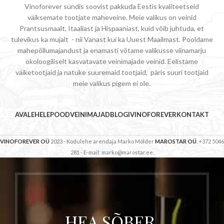
Vinoforever sündis soovist pakkuda Eestis kvaliteetseid
väiksemate tootjate maheveine. Meie valikus on veinid
Prantsusmaalt, Itaaliast ja Hispaaniast, kuid võib juhtuda, et
tulevikus ka mujalt - nii Vanast kui ka Uuest Maailmast. Pooldame
mahepõllumajandust ja enamasti võtame valikusse viinamarju
ökoloogiliselt kasvatavate veinimajade veinid. Eelistame
väiketootjaid ja natuke suuremaid tootjaid, päris suuri tootjaid
meie valikus pigem ei ole.
AVALEHELE
POOD
VEINIMAJAD
BLOGI
VINOFOREVER
KONTAKT
VINOFOREVER OÜ
2023 - Kodulehe arendaja Marko Mölder
MAROSTAR OÜ
. +372 5046
281 - E-mail: marko@marostar.ee.
HEA SÕBER,