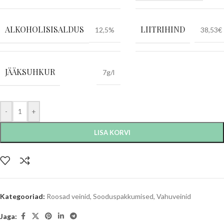
ALKOHOLISISALDUS
LIITRIHIND
12,5%
38,53€
JÄÄKSUHKUR
7g/l
-
+
LISA KORVI
Kategooriad:
Roosad veinid
,
Sooduspakkumised
,
Vahuveinid
Jaga: