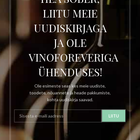
LIITU MEIE
UUDISKIRJAGA
JA OLE
VINOFOREVERIGA
ÜHENDUSES!
Ole esimeste seas kes meie uudiste,
toodete, nõuannete ja heade pakkumiste,
kohta uudiskirja saavad.