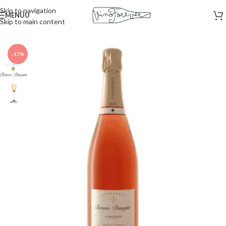
Skip to navigation
MENÜÜ
Skip to main content
Esileht
/
Vahuveinid
-17%