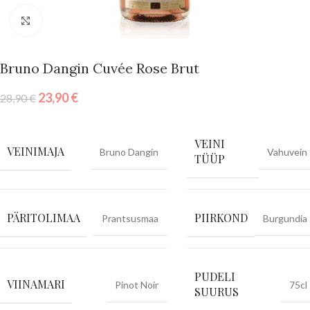
Vajuta suurendamiseks
Bruno Dangin Cuvée Rose Brut
23,90
€
28,90
€
VEINI
VEINIMAJA
Bruno Dangin
Vahuvein
TÜÜP
PÄRITOLIMAA
PIIRKOND
Prantsusmaa
Burgundia
PUDELI
VIINAMARI
Pinot Noir
75cl
SUURUS