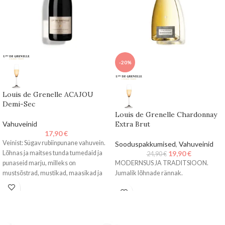
-20%
Louis de Grenelle ACAJOU
Demi-Sec
Louis de Grenelle Chardonnay
Vahuveinid
Extra Brut
17,90
€
Veinist: Sügav rubiinpunane vahuvein.
Sooduspakkumised
,
Vahuveinid
Lõhnas ja maitses tunda tumedaid ja
19,90
€
24,90
€
punaseid marju, milleks on
MODERNSUS JA TRADITSIOON.
mustsõstrad, mustikad, maasikad ja
Jumalik lõhnade rännak.
punased sõstrad.