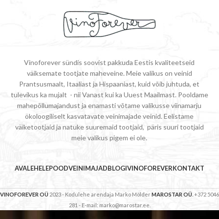
Vinoforever sündis soovist pakkuda Eestis kvaliteetseid
väiksemate tootjate maheveine. Meie valikus on veinid
Prantsusmaalt, Itaaliast ja Hispaaniast, kuid võib juhtuda, et
tulevikus ka mujalt - nii Vanast kui ka Uuest Maailmast. Pooldame
mahepõllumajandust ja enamasti võtame valikusse viinamarju
ökoloogiliselt kasvatavate veinimajade veinid. Eelistame
väiketootjaid ja natuke suuremaid tootjaid, päris suuri tootjaid
meie valikus pigem ei ole.
AVALEHELE
POOD
VEINIMAJAD
BLOGI
VINOFOREVER
KONTAKT
VINOFOREVER OÜ
2023 - Kodulehe arendaja Marko Mölder
MAROSTAR OÜ
. +372 5046
281 - E-mail: marko@marostar.ee.