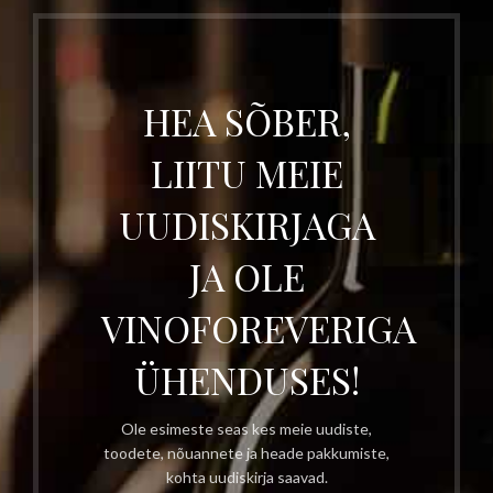
HEA SÕBER,
LIITU MEIE
UUDISKIRJAGA
JA OLE
VINOFOREVERIGA
ÜHENDUSES!
Ole esimeste seas kes meie uudiste,
toodete, nõuannete ja heade pakkumiste,
kohta uudiskirja saavad.