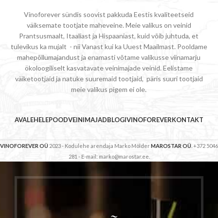
Vinoforever sündis soovist pakkuda Eestis kvaliteetseid
väiksemate tootjate maheveine. Meie valikus on veinid
Prantsusmaalt, Itaaliast ja Hispaaniast, kuid võib juhtuda, et
tulevikus ka mujalt - nii Vanast kui ka Uuest Maailmast. Pooldame
mahepõllumajandust ja enamasti võtame valikusse viinamarju
ökoloogiliselt kasvatavate veinimajade veinid. Eelistame
väiketootjaid ja natuke suuremaid tootjaid, päris suuri tootjaid
meie valikus pigem ei ole.
AVALEHELE
POOD
VEINIMAJAD
BLOGI
VINOFOREVER
KONTAKT
VINOFOREVER OÜ
2023 - Kodulehe arendaja Marko Mölder
MAROSTAR OÜ
. +372 5046
281 - E-mail: marko@marostar.ee.