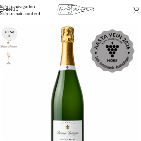
Skip to navigation
MENÜÜ
Skip to main content
Esileht
/
Vahuveinid
OTSA
S