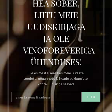
HEA SÕBER,
LIITU MEIE
UUDISKIRJAGA
JA OLE
VINOFOREVERIGA
ÜHENDUSES!
Ole esimeste seas kes meie uudiste,
toodete, nõuannete ja heade pakkumiste,
kohta uudiskirja saavad.