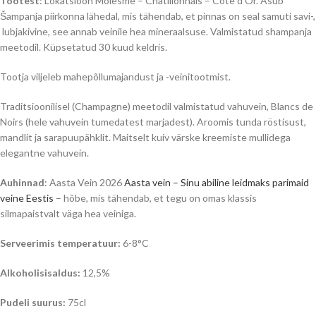
Tootest
: Lokatsioon Molesme – Châtillonnais – Côte d’Or. Asub
Šampanja piirkonna lähedal, mis tähendab, et pinnas on seal samuti savi-,
lubjakivine, see annab veinile hea mineraalsuse. Valmistatud shampanja
meetodil. Küpsetatud 30 kuud keldris.
Tootja viljeleb mahepõllumajandust ja -veinitootmist.
Traditsioonilisel (Champagne) meetodil valmistatud vahuvein, Blancs de
Noirs (hele vahuvein tumedatest marjadest). Aroomis tunda röstisust,
mandlit ja sarapuupähklit. Maitselt kuiv värske kreemiste mullidega
elegantne vahuvein.
Auhinnad
: Aasta Vein 2026
Aasta vein – Sinu abiline leidmaks parimaid
veine Eestis
– hõbe, mis tähendab, et tegu on omas klassis
silmapaistvalt väga hea veiniga.
Serveerimis temperatuur:
6-8°C
Alkoholisisaldus:
12,5%
Pudeli suurus:
75cl