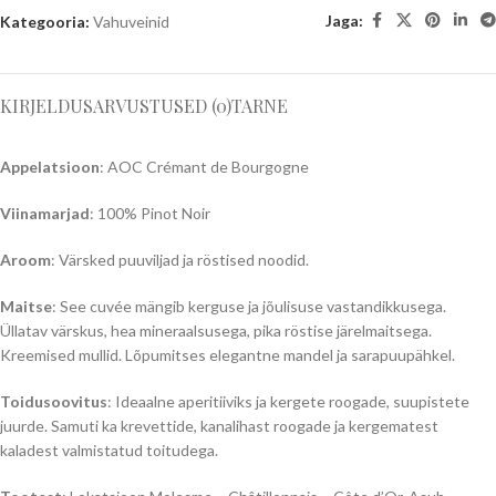
Jaga:
Kategooria:
Vahuveinid
KIRJELDUS
ARVUSTUSED (0)
TARNE
Appelatsioon
: AOC Crémant de Bourgogne
Viinamarjad
: 100% Pinot Noir
Aroom
: Värsked puuviljad ja röstised noodid.
Maitse
: See cuvée mängib kerguse ja jõulisuse vastandikkusega.
Üllatav värskus, hea mineraalsusega, pika röstise järelmaitsega.
Kreemised mullid. Lõpumitses elegantne mandel ja sarapuupähkel.
Toidusoovitus
: Ideaalne aperitiiviks ja kergete roogade, suupistete
juurde. Samuti ka krevettide, kanalihast roogade ja kergematest
kaladest valmistatud toitudega.