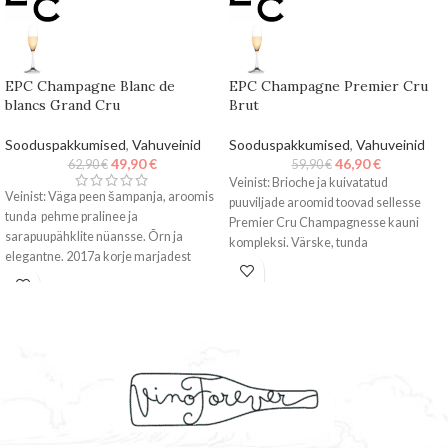
EPC Champagne Blanc de
EPC Champagne Premier Cru
blancs Grand Cru
Brut
Sooduspakkumised
,
Vahuveinid
Sooduspakkumised
,
Vahuveinid
49,90
€
46,90
€
62,90
€
59,90
€
Veinist: Brioche ja kuivatatud
Veinist: Väga peen šampanja, aroomis
puuviljade aroomid toovad sellesse
tunda pehme pralinee ja
Premier Cru Champagnesse kauni
sarapuupähklite nüansse. Õrn ja
kompleksi. Värske, tunda
elegantne. 2017a korje marjadest
tsitrustenoote, röstisust. 40% on 2015a
valmistatud šampanja, settle