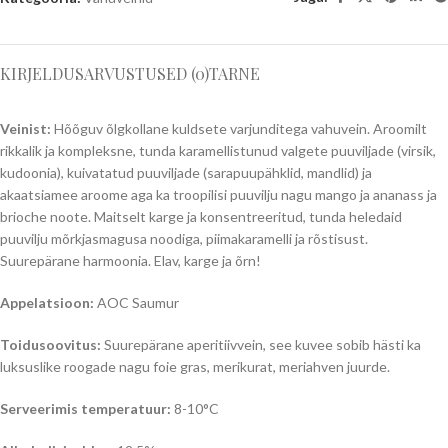
KIRJELDUS
ARVUSTUSED (0)
TARNE
Veinist:
Hõõguv õlgkollane kuldsete varjunditega vahuvein. Aroomilt
rikkalik ja kompleksne, tunda karamellistunud valgete puuviljade (virsik,
kudoonia), kuivatatud puuviljade (sarapuupähklid, mandlid) ja
akaatsiamee aroome aga ka troopilisi puuvilju nagu mango ja ananass ja
brioche noote. Maitselt karge ja konsentreeritud, tunda heledaid
puuvilju mõrkjasmagusa noodiga, piimakaramelli ja rõstisust.
Suurepärane harmoonia. Elav, karge ja õrn!
Appelatsioon:
AOC Saumur
Toidusoovitus:
Suurepärane aperitiivvein, see kuvee sobib hästi ka
luksuslike roogade nagu foie gras, merikurat, meriahven juurde.
Serveerimis temperatuur:
8-10°C