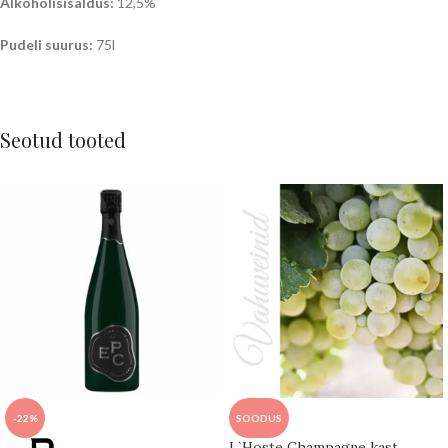
Alkoholisisaldus:
12,5%
Pudeli suurus:
75l
Seotud tooted
-22%
SOODUS
L`Hoste Champagne kast