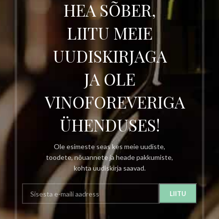
HEA SÕBER,
LIITU MEIE
UUDISKIRJAGA
JA OLE
VINOFOREVERIGA
ÜHENDUSES!
Ole esimeste seas kes meie uudiste,
toodete, nõuannete ja heade pakkumiste,
kohta uudiskirja saavad.