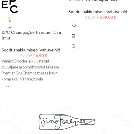
Sooduspakkumised
,
Vahuveinid
259,00
€
313,40
€
EPC Champagne Premier Cru
Brut
Sooduspakkumised
,
Vahuveinid
46,90
€
59,90
€
Veinist: Brioche ja kuivatatud
puuviljade aroomid toovad sellesse
Premier Cru Champagnesse kauni
kompleksi. Värske, tunda
tsitrustenoote, röstisust. 40% on 2015a