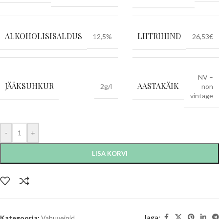
ALKOHOLISISALDUS
LIITRIHIND
12,5%
26,53€
NV –
JÄÄKSUHKUR
AASTAKÄIK
2g/l
non
vintage
-
+
LISA KORVI
Jaga:
Kategooria:
Vahuveinid