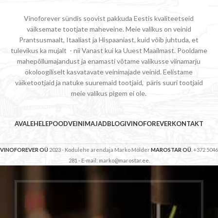
Vinoforever sündis soovist pakkuda Eestis kvaliteetseid
väiksemate tootjate maheveine. Meie valikus on veinid
Prantsusmaalt, Itaaliast ja Hispaaniast, kuid võib juhtuda, et
tulevikus ka mujalt - nii Vanast kui ka Uuest Maailmast. Pooldame
mahepõllumajandust ja enamasti võtame valikusse viinamarju
ökoloogiliselt kasvatavate veinimajade veinid. Eelistame
väiketootjaid ja natuke suuremaid tootjaid, päris suuri tootjaid
meie valikus pigem ei ole.
AVALEHELE
POOD
VEINIMAJAD
BLOGI
VINOFOREVER
KONTAKT
VINOFOREVER OÜ
2023 - Kodulehe arendaja Marko Mölder
MAROSTAR OÜ
. +372 5046
281 - E-mail: marko@marostar.ee.