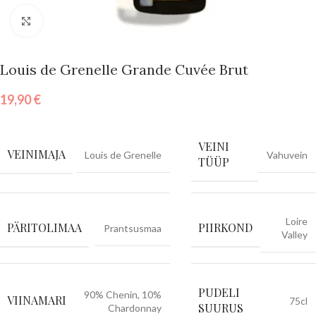
Vajuta suurendamiseks
Louis de Grenelle Grande Cuvée Brut
19,90
€
VEINI
VEINIMAJA
Louis de Grenelle
Vahuvein
TÜÜP
Loire
PÄRITOLIMAA
PIIRKOND
Prantsusmaa
Valley
PUDELI
90% Chenin, 10%
VIINAMARI
75cl
SUURUS
Chardonnay