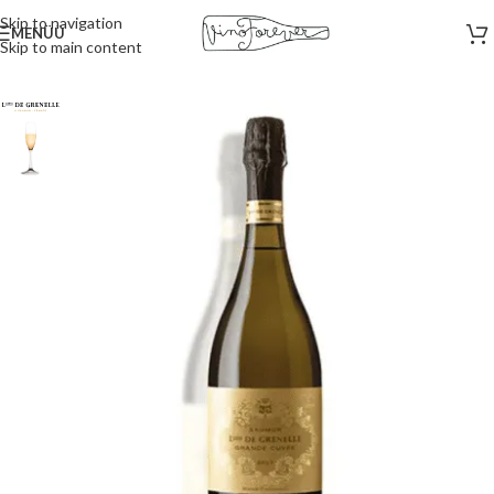
Skip to navigation
MENÜÜ
Skip to main content
Esileht
/
Vahuveinid