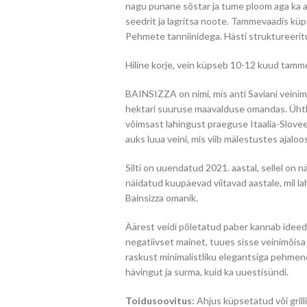
nagu punane sõstar ja tume ploom aga ka 
seedrit ja lagritsa noote. Tammevaadis küp
Pehmete tanniinidega. Hästi struktureerit
Hiline korje, vein küpseb 10-12 kuud tamm
BAINSIZZA on nimi, mis anti Saviani veinima
hektari suuruse maavalduse omandas. Ühtl
võimsast lahingust praeguse Itaalia-Sloveeni
auks luua veini, mis viib mälestustes ajaloos
Silti on uuendatud 2021. aastal, sellel on
näidatud kuupäevad viitavad aastale, mil lah
Bainsizza omanik.
Äärest veidi põletatud paber kannab idee
negatiivset mainet, tuues sisse veinimõisa 
raskust minimalistliku elegantsiga pehmend
hävingut ja surma, kuid ka uuestisündi.
Toidusoovitus:
Ahjus küpsetatud või grill