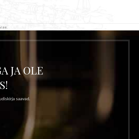
r.ee.
A JA OLE
S!
diskirja saavad.