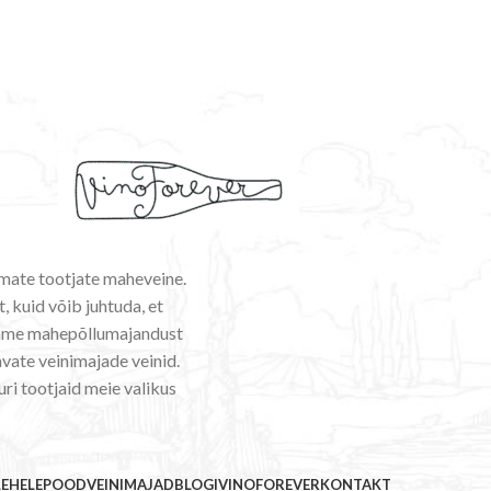
emate tootjate maheveine.
, kuid võib juhtuda, et
ldame mahepõllumajandust
vate veinimajade veinid.
uri tootjaid meie valikus
LEHELE
POOD
VEINIMAJAD
BLOGI
VINOFOREVER
KONTAKT