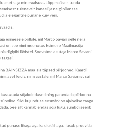
alusmetsa ja mineraalsust. Lõppmaitses tunda
semisest tulenevalt kaneeli ja nelgi nüansse.
ud ja elegantne punane kuiv vein.
evaadis.
ja esimesele põllule, mil Marco Savian selle nelja
asi on see nimi meenutus Esimese Maailmasõja
a riigipiiri lähistel. Soovisime asutaja Marco Saviani
 tagasi.
 näha BAINSIZZA maa-ala täpsed piirjooned. Kaardil
ing aset leidis, ning aastale, mil Marco Savianist sai
d kustutada sõjakoledused ning parandada piirkonna
sünniloo. Sildi kujunduse eesmärk on ajaloolise taaga
ada. See silt kannab endas sõja lugu, sümboliseerib
itud punase lihaga aga ka ulukilihaga. Tasub proovida