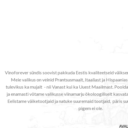
Vinoforever sündis soovist pakkuda Eestis kvaliteetseid väiks
Meie valikus on veinid Prantsusmaalt, Itaaliast ja Hispaaniast
tulevikus ka mujalt - nii Vanast kui ka Uuest Maailmast. Poo
ja enamasti võtame valikusse viinamarju ökoloogiliselt kasvata
Eelistame väiketootjaid ja natuke suuremaid tootjaid, päris su
pigem ei ole.
AVA