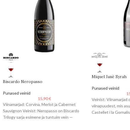
Miquel Jané Syrah
Biscardo Neropasso
Punased veinid
Punased veinid
1
15,90
€
Veinist: Viinamarjad 
Viinamarjad: Corvina, Merlot ja Cabernet
viinapuudest, mis asu
Sauvignon Veinist: Neropasso on Biscardo
Castellet i la Gornali
Trilogy sarja esimene ja tuntuim vein —
koristatakse masinag
elegantne ning rikkaliku
transporditakse