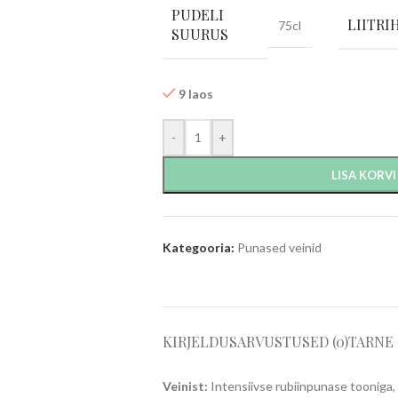
PUDELI
LIITRI
75cl
SUURUS
9 laos
-
+
LISA KORVI
Kategooria:
Punased veinid
KIRJELDUS
ARVUSTUSED (0)
TARNE
Veinist:
Intensiivse rubiinpunase tooniga, 