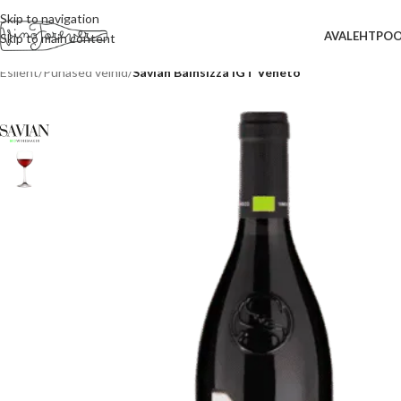
Skip to navigation
AVALEHT
PO
Skip to main content
Esileht
/
Punased veinid
/
Savian Bainsizza IGT Veneto