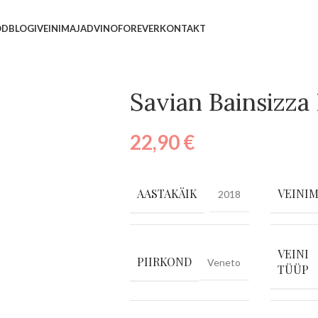
OD
BLOGI
VEINIMAJAD
VINOFOREVER
KONTAKT
Savian Bainsizza
22,90
€
AASTAKÄIK
VEINIM
2018
VEINI
PIIRKOND
Veneto
TÜÜP