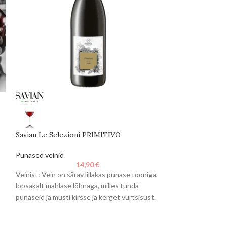
Savian Le Selezioni PRIMITIVO
Savian Triango
Punased veinid
Punased veinid
14,90
€
Veinist: Vein on särav lillakas punase tooniga,
Veinist: intensiiv
lopsakalt mahlase lõhnaga, milles tunda
punane vein, mille
punaseid ja musti kirsse ja kerget vürtsisust.
punaseid marju: ki
Maitselt
tunda küpsetusvü