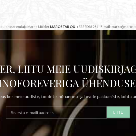
Kodulehe arendaja Marko Mölder
MAROSTAR OÜ
. +372 5046 281 - E-mail: marko@marosta
ER, LIITU MEIE UUDISKIRJAG
INOFOREVERIGA ÜHENDUSE
as kes meie uudiste, toodete, nõuannete ja heade pakkumiste, kohta uu