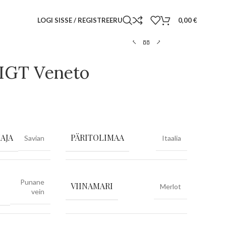
LOGI SISSE / REGISTREERU
0,00
€
 IGT Veneto
AJA
PÄRITOLIMAA
Savian
Itaalia
Punane
VIINAMARI
Merlot
vein