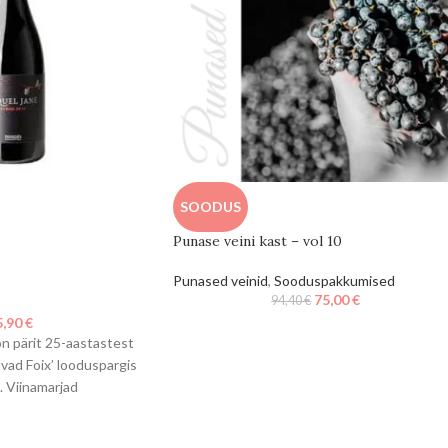
SOODUS
Punase veini kast – vol 10
Punased veinid
,
Sooduspakkumised
75,00
€
94,40
€
5,90
€
on pärit 25-aastastest
vad Foix’ looduspargis
s. Viinamarjad
a varahommikul ja