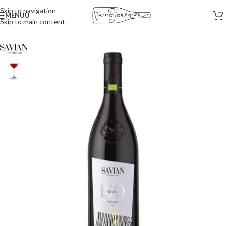
Skip to navigation
MENÜÜ
Skip to main content
Esileht
/
Punased veinid