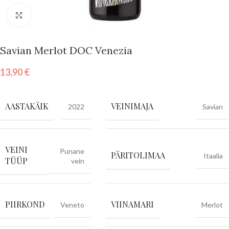
Vajuta suurendamiseks
Savian Merlot DOC Venezia
13,90
€
AASTAKÄIK
VEINIMAJA
2022
Savian
VEINI
Punane
PÄRITOLIMAA
Itaalia
TÜÜP
vein
PIIRKOND
VIINAMARI
Veneto
Merlot