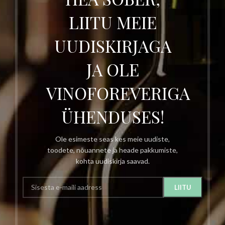
LIITU MEIE
UUDISKIRJAGA
JA OLE
VINOFOREVERIGA
ÜHENDUSES!
Ole esimeste seas kes meie uudiste,
toodete, nõuannete ja heade pakkumiste,
kohta uudiskirja saavad.