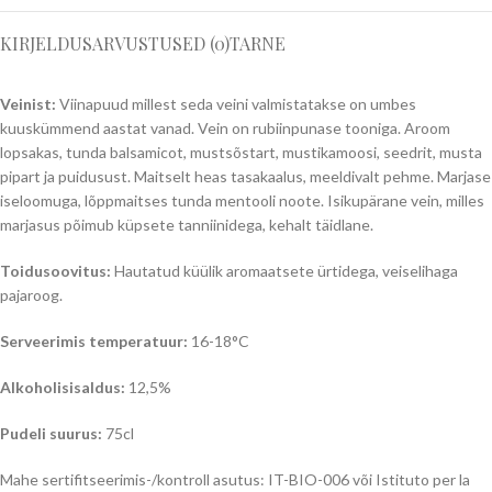
KIRJELDUS
ARVUSTUSED (0)
TARNE
Veinist:
Viinapuud millest seda veini valmistatakse on umbes
kuuskümmend aastat vanad. Vein on rubiinpunase tooniga. Aroom
lopsakas, tunda balsamicot, mustsõstart, mustikamoosi, seedrit, musta
pipart ja puidusust. Maitselt heas tasakaalus, meeldivalt pehme. Marjase
iseloomuga, lõppmaitses tunda mentooli noote. Isikupärane vein, milles
marjasus põimub küpsete tanniinidega, kehalt täidlane.
Toidusoovitus:
Hautatud küülik aromaatsete ürtidega, veiselihaga
pajaroog.
Serveerimis temperatuur:
16-18°C
Alkoholisisaldus:
12,5%
Pudeli suurus:
75cl
Mahe sertifitseerimis-/kontroll asutus: IT-BIO-006 või Istituto per la