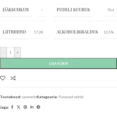
JÄÄKSUHKUR
PUDELI SUURUS
–
75cl
LIITRIHIND
ALKOHOLISISALDUS
17.2€
12,5%
-
+
LISA KORVI
Tootekood:
savmerlo
Kategooria:
Punased veinid
Jaga: