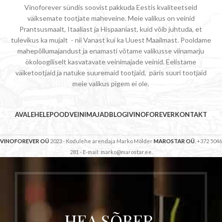
Vinoforever sündis soovist pakkuda Eestis kvaliteetseid
väiksemate tootjate maheveine. Meie valikus on veinid
Prantsusmaalt, Itaaliast ja Hispaaniast, kuid võib juhtuda, et
tulevikus ka mujalt - nii Vanast kui ka Uuest Maailmast. Pooldame
mahepõllumajandust ja enamasti võtame valikusse viinamarju
ökoloogiliselt kasvatavate veinimajade veinid. Eelistame
väiketootjaid ja natuke suuremaid tootjaid, päris suuri tootjaid
meie valikus pigem ei ole.
AVALEHELE
POOD
VEINIMAJAD
BLOGI
VINOFOREVER
KONTAKT
VINOFOREVER OÜ
2023 - Kodulehe arendaja Marko Mölder
MAROSTAR OÜ
. +372 5046
281 - E-mail: marko@marostar.ee.
HEA SÕBER,