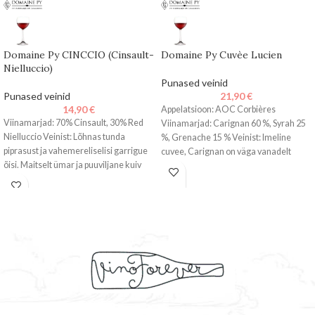
Domaine Py CINCCIO (Cinsault-
Domaine Py Cuvèe Lucien
Nielluccio)
Punased veinid
Punased veinid
21,90
€
14,90
€
Appelatsioon: AOC Corbières
Viinamarjad: 70% Cinsault, 30% Red
Viinamarjad: Carignan 60 %, Syrah 25
Nielluccio Veinist: Lõhnas tunda
%, Grenache 15 % Veinist: Imeline
piprasust ja vahemereliselisi garrigue
cuvee, Carignan on väga vanadelt
õisi. Maitselt ümar ja puuviljane kuiv
punane