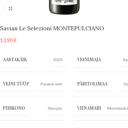
Vajuta suurendamiseks
Savian Le Selezioni MONTEPULCIANO
13,90
€
AASTAKÄIK
VEINIMAJA
2020
Sa
VEINI TÜÜP
PÄRITOLIMAA
Punane vein
It
PIIRKOND
VIINAMARI
Abruzzo
Montepulc