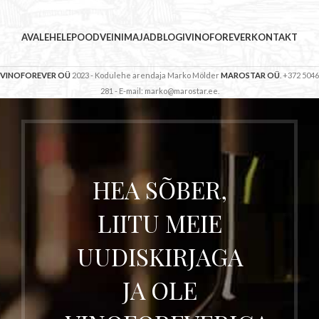
AVALEHELE
POOD
VEINIMAJAD
BLOGI
VINOFOREVER
KONTAKT
VINOFOREVER OÜ
2023 - Kodulehe arendaja Marko Mölder
MAROSTAR OÜ
. +372 5046
281 - E-mail: marko@marostar.ee.
HEA SÕBER,
LIITU MEIE
UUDISKIRJAGA
JA OLE