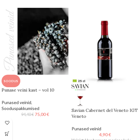
SOODUS
Punase veini kast – vol 10
Punased veinid
,
Sooduspakkumised
Savian Cabernet del Veneto IGT
75,00
€
94,40
€
Veneto
Punased veinid
4,90
€