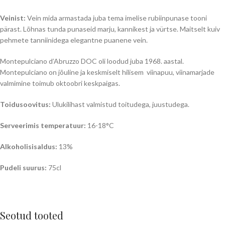
Veinist:
Vein mida armastada juba tema imelise rubiinpunase tooni
pärast. Lõhnas tunda punaseid marju, kannikest ja vürtse. Maitselt kuiv
pehmete tanniinidega elegantne puanene vein.
Montepulciano d’Abruzzo DOC oli loodud juba 1968. aastal.
Montepulciano on jõuline ja keskmiselt hilisem viinapuu, viinamarjade
valmimine toimub oktoobri keskpaigas.
Toidusoovitus:
Ulukilihast valmistud toitudega, juustudega.
Serveerimis temperatuur:
16-18°C
Alkoholisisaldus:
13%
Pudeli suurus:
75cl
Seotud tooted