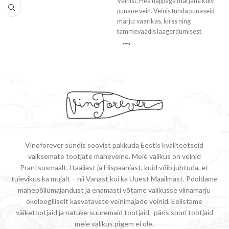
Veinist: Hea happega marjane kuiv
punane vein. Veinis tunda punaseid
marju: vaarikas, kirss ning
tammevaadis laagerdumisest
vürtsisust – pipart. Toidusoovitus:
Vinoforever sündis soovist pakkuda Eestis kvaliteetseid
väiksemate tootjate maheveine. Meie valikus on veinid
Prantsusmaalt, Itaaliast ja Hispaaniast, kuid võib juhtuda, et
tulevikus ka mujalt - nii Vanast kui ka Uuest Maailmast. Pooldame
mahepõllumajandust ja enamasti võtame valikusse viinamarju
ökoloogiliselt kasvatavate veinimajade veinid. Eelistame
väiketootjaid ja natuke suuremaid tootjaid, päris suuri tootjaid
meie valikus pigem ei ole.