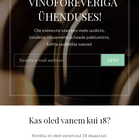
VINOFOREVERIGA
ÜHENDUSES!
Ole esimeste seas kes meie uudiste,
toodete, nõuannete ja heade pakkumiste,
kohta uudiskirja saavad.
Kas oled vanem kui 18?
Kinnita, et oled vanem kui 18 eluaastat.