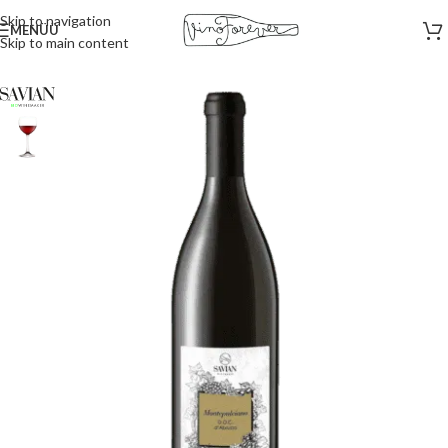
Skip to navigation
MENÜÜ
Skip to main content
Esileht
/
Punased veinid