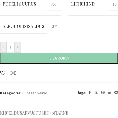
PUDELI SUURUS
LIITRIHIND
75cl
18
ALKOHOLISISALDUS
13%
-
+
LISA KORVI
Jaga:
Kategooria:
Punased veinid
KIRJELDUS
ARVUSTUSED (0)
TARNE