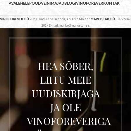
AVALEHELE
POOD
VEINIMAJAD
BLOGI
VINOFOREVER
KONTAKT
VINOFOREVER OÜ
2023 - Kodulehe arendaja Marko Mölder
MAROSTAR OÜ
. +372 5046
281 - E-mail: marko@marostar.ee.
HEA SÕBER,
LIITU MEIE
UUDISKIRJAGA
JA OLE
VINOFOREVERIGA