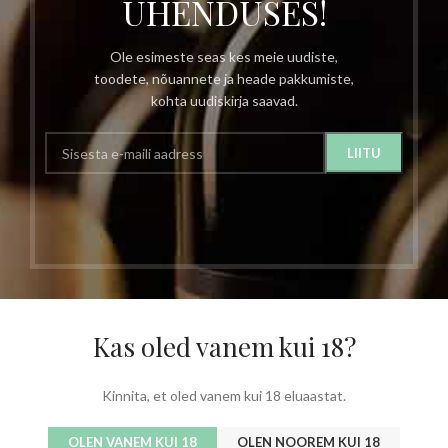
ÜHENDUSES!
Ole esimeste seas kes meie uudiste,
toodete, nõuannete ja heade pakkumiste,
kohta uudiskirja saavad.
Kas oled vanem kui 18?
Kinnita, et oled vanem kui 18 eluaastat.
OLEN VANEM KUI 18
OLEN NOOREM KUI 18