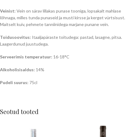
Veinist:
Vein on särav lillakas punase tooniga, lopsakalt mahlase
lõhnaga, milles tunda punaseid ja musti kirsse ja kerget vürtsisust.
Maitselt kuiv, pehmete tanniinidega marjane punane vein.
Toidusoovitus:
Itaaljapäraste toitudega: pastad, lasagne, pitsa.
Laagerdunud juustudega.
Serveerimis temperatuur:
16-18°C
Alkoholisisaldus:
14%
Pudeli suurus:
75cl
Seotud tooted