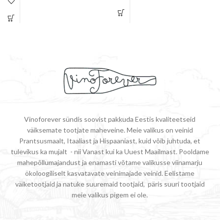
maitses
Vinoforever sündis soovist pakkuda Eestis kvaliteetseid
väiksemate tootjate maheveine. Meie valikus on veinid
Prantsusmaalt, Itaaliast ja Hispaaniast, kuid võib juhtuda, et
tulevikus ka mujalt - nii Vanast kui ka Uuest Maailmast. Pooldame
mahepõllumajandust ja enamasti võtame valikusse viinamarju
ökoloogiliselt kasvatavate veinimajade veinid. Eelistame
väiketootjaid ja natuke suuremaid tootjaid, päris suuri tootjaid
meie valikus pigem ei ole.