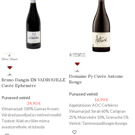
Domaine Py Cuvèe Antoine
Bruno Dangin EN VADROUILLE
Rouge
Cuvèe Ephèmère
Punased veinid
Punased veinid
16,90
€
24,90
€
Appelatsioon: AOC Corbières
Viinamarjad: 100% Gamay Aroom:
Viinamarjad: Syrah 60%, Carignan
Värsked puuviljad ja röstised noodid.
25%, Mourvèdre 10%, Grenache 5%
Tootest: Alati on rõõm minna
Veinist: Tammevaadilaagerdusega
avastusretkele, et tutvuda
lopsakas punane kuiv vein. Aroomis ja
Prantsusmaa veinipiirkondade kauni