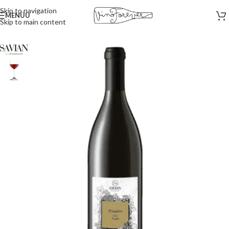
Skip to navigation
MENÜÜ
Skip to main content
Esileht
/
Punased veinid