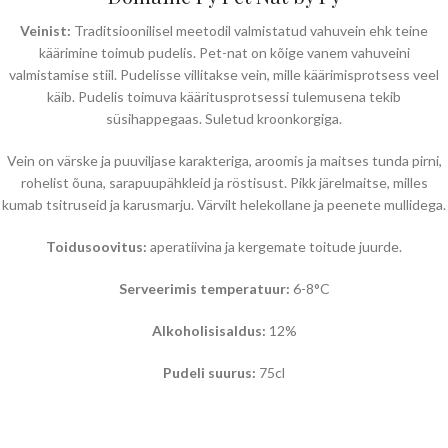
Veinist:
Traditsioonilisel meetodil valmistatud vahuvein ehk teine
käärimine toimub pudelis. Pet-nat on kõige vanem vahuveini
valmistamise stiil. Pudelisse villitakse vein, mille käärimisprotsess veel
käib. Pudelis toimuva kääritusprotsessi tulemusena tekib
süsihappegaas. Suletud kroonkorgiga.
Vein on värske ja puuviljase karakteriga, aroomis ja maitses tunda pirni,
rohelist õuna, sarapuupähkleid ja röstisust. Pikk järelmaitse, milles
kumab tsitruseid ja karusmarju. Värvilt helekollane ja peenete mullidega.
Toidusoovitus:
aperatiivina ja kergemate toitude juurde.
Serveerimis temperatuur:
6-8°C
Alkoholisisaldus:
12%
Pudeli suurus:
75cl