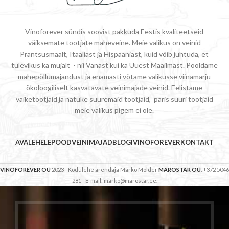
Vinoforever sündis soovist pakkuda Eestis kvaliteetseid
väiksemate tootjate maheveine. Meie valikus on veinid
Prantsusmaalt, Itaaliast ja Hispaaniast, kuid võib juhtuda, et
tulevikus ka mujalt - nii Vanast kui ka Uuest Maailmast. Pooldame
mahepõllumajandust ja enamasti võtame valikusse viinamarju
ökoloogiliselt kasvatavate veinimajade veinid. Eelistame
väiketootjaid ja natuke suuremaid tootjaid, päris suuri tootjaid
meie valikus pigem ei ole.
AVALEHELE
POOD
VEINIMAJAD
BLOGI
VINOFOREVER
KONTAKT
VINOFOREVER OÜ
2023 - Kodulehe arendaja Marko Mölder
MAROSTAR OÜ
. +372 5046
281 - E-mail: marko@marostar.ee.