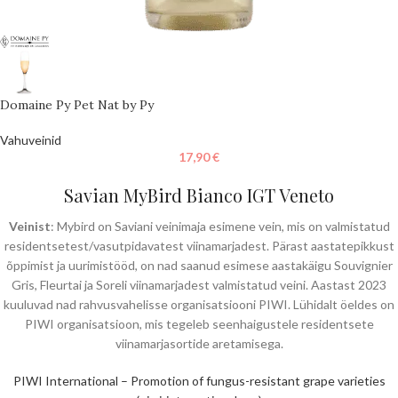
Domaine Py Pet Nat by Py
Vahuveinid
17,90
€
Savian MyBird Bianco IGT Veneto
Veinist
: Mybird on Saviani veinimaja esimene vein, mis on valmistatud
residentsetest/vasutpidavatest viinamarjadest. Pärast aastatepikkust
õppimist ja uurimistööd, on nad saanud esimese aastakäigu Souvignier
Gris, Fleurtai ja Soreli viinamarjadest valmistatud veini. Aastast 2023
kuuluvad nad rahvusvahelisse organisatsiooni PIWI. Lühidalt öeldes on
PIWI organisatsioon, mis tegeleb seenhaigustele residentsete
viinamarjasortide aretamisega.
PIWI International – Promotion of fungus-resistant grape varieties