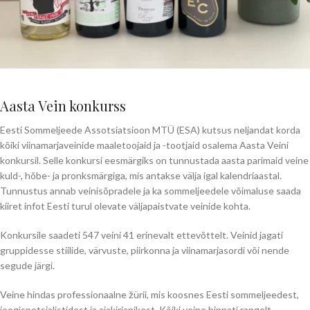
Aasta Vein konkurss
Eesti Sommeljeede Assotsiatsioon MTÜ (ESA) kutsus neljandat korda
kõiki viinamarjaveinide maaletoojaid ja -tootjaid osalema Aasta Veini
konkursil. Selle konkursi eesmärgiks on tunnustada aasta parimaid veine
kuld-, hõbe- ja pronksmärgiga, mis antakse välja igal kalendriaastal.
Tunnustus annab veinisõpradele ja ka sommeljeedele võimaluse saada
kiiret infot Eesti turul olevate väljapaistvate veinide kohta.
Konkursile saadeti 547 veini 41 erinevalt ettevõttelt. Veinid jagati
gruppidesse stiilide, värvuste, piirkonna ja viinamarjasordi või nende
segude järgi.
Veine hindas professionaalne žürii, mis koosnes Eesti sommeljeedest,
joogispetsialistidest ja ajakirjanikest. Kõiki veine hinnati rangelt