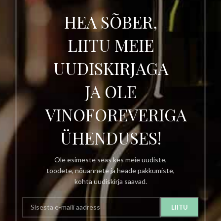
HEA SÕBER,
LIITU MEIE
UUDISKIRJAGA
JA OLE
VINOFOREVERIGA
ÜHENDUSES!
Ole esimeste seas kes meie uudiste,
toodete, nõuannete ja heade pakkumiste,
kohta uudiskirja saavad.