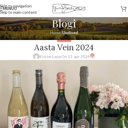
Skip to navigation
MENÜÜ
Skip to main content
Blogi
Home
/
Uudised
UUDISED
Aasta Vein 2024
0
Kristel Lepp
On 11. apr 2024