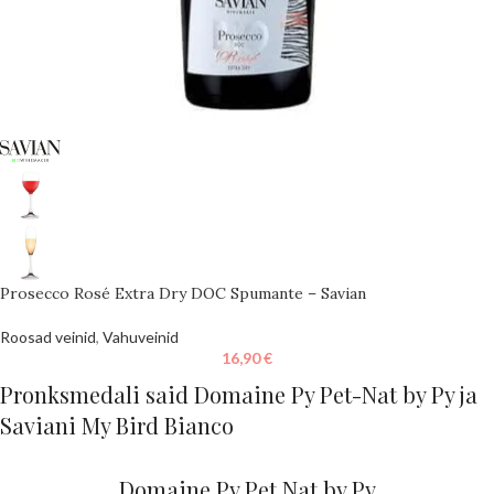
Prosecco Rosé Extra Dry DOC Spumante – Savian
Roosad veinid
,
Vahuveinid
16,90
€
Pronksmedali said Domaine Py Pet-Nat by Py ja
Saviani My Bird Bianco
Domaine Py Pet Nat by Py