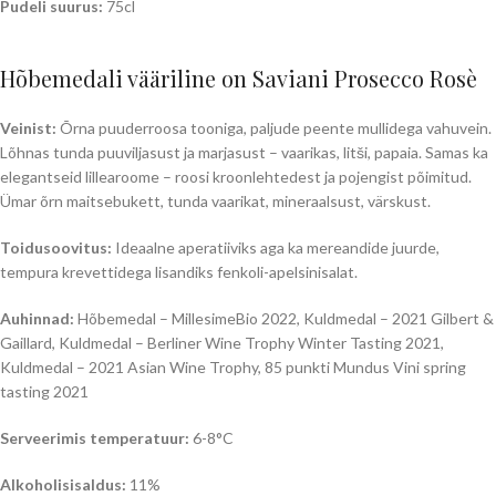
Pudeli suurus:
75cl
Hõbemedali vääriline on Saviani Prosecco Rosè
Veinist:
Õrna puuderroosa tooniga, paljude peente mullidega vahuvein.
Lõhnas tunda puuviljasust ja marjasust – vaarikas, litši, papaia. Samas ka
elegantseid lillearoome – roosi kroonlehtedest ja pojengist põimitud.
Ümar õrn maitsebukett, tunda vaarikat, mineraalsust, värskust.
Toidusoovitus:
Ideaalne aperatiiviks aga ka mereandide juurde,
tempura krevettidega lisandiks fenkoli-apelsinisalat.
Auhinnad:
Hõbemedal – MillesimeBio 2022, Kuldmedal – 2021 Gilbert &
Gaillard, Kuldmedal – Berliner Wine Trophy Winter Tasting 2021,
Kuldmedal – 2021 Asian Wine Trophy, 85 punkti Mundus Vini spring
tasting 2021
Serveerimis temperatuur:
6-8°C
Alkoholisisaldus:
11%