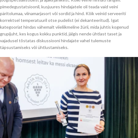
pimedegustatsioonil, kusjuures hindajatele oli teada vaid veini
päritolumaa, viinamarjasort või sordid ja hind. Kõik veinid serveeriti
korrektsel temperatuuril otse pudelist (ei dekanteeritud). Igat
kategooriat hindas vähemalt viieliikmeline žürii, mida juhtis kogenud
grupijuht, kes kogus kokku punktid, jälgis nende ühtlast taset ja
vajadusel tõstatas diskussiooni hindajate vahel tulemuste
täpsustamiseks või ühtlustamiseks.