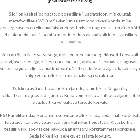
(piwi-international.org)
Sildil on käsitsi joonistatud poeetiline illustratsioon, mis kujutab
metafooriliselt William Saviani unistust: looduskeskkonda, mille
peategelaseks on viinamarjaistandused, mis on nagu puu – tervitab kõiki
elusolendeid, taimi, loomi ja mehi, koht kus elavad kõik koos täiuslikus
tasakaalus.
Vein on õlgkollase värvusega, millel on rohekad peegeldused. Lopsakalt
puuviljase aroomiga, milles tunda melonit, aprikoosi, ananassi, magusaid
vürtse nagu vanilje, taamal küdoonia. Maitselt kuiv puuviljase karakteriga
valge vein, milles hea mineraalsus ja struktuur.
Toidusoovitus:
Ideaalne kala juurde, samuti karpidega ning
delikaatsemate juustude juurde. Kuna vein on lopsakalt puuviljane sobib
ideaalselt ka vürtsikate toitude kõrvale.
PS!
Pudelil on klaaskork, mida soovitame alles hoida, seda saab korduvalt
kasutada, kui soovite avatud veini külmikus hoiustada. Klaaskork on
teadlik valik, soovitakse pakkuda alternatiivi korgitammest korkidele.
Seda kõike ikka, selleks, et säästa loodust.