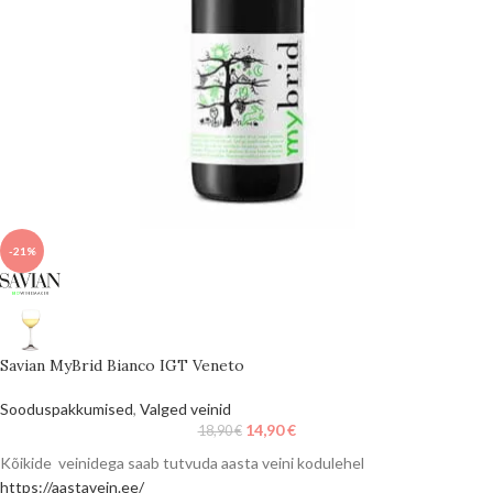
-21%
Savian MyBrid Bianco IGT Veneto
Sooduspakkumised
,
Valged veinid
14,90
€
18,90
€
Kõikide veinidega saab tutvuda aasta veini kodulehel
https://aastavein.ee/