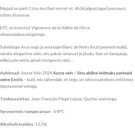
Marjad on pärit Côte des Bari terroir-st. 6h56 jalgrattaga Epernayst,
sõites lõunasse.
EPC on koostöö Vignerons de la Vallée de l’Arce
viinamarjakasvatajatega.
Sukelduge Arce orgu ja avastage Blanc de Noirs Bruti peened mullid,
värske elegantne vein, mis pakub ümarust ja jõudu. See on šampanja,
millel pole mitte ainult intrigeeriv nimi …
Auhinnad
: Aasta Vein 2024
Aasta vein – Sinu abiline leidmaks parimaid
veine Eestis
– kuld, mis tähendab, et tegu on rahvusvahelises mõõtmes
tipptasemel veiniga.
Toidusoovitus
: Jean-François Piege’s pizza, Quiche seentega.
Serveerimis temperatuur:
6-8°C
Alkoholisisaldus:
12,5%