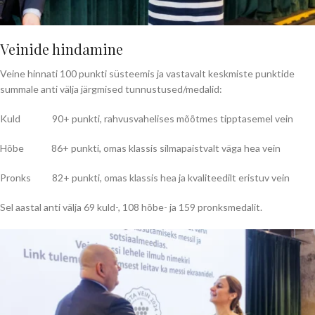
Veinide hindamine
Veine hinnati 100 punkti süsteemis ja vastavalt keskmiste punktide
summale anti välja järgmised tunnustused/medalid:
Kuld 90+ punkti, rahvusvahelises mõõtmes tipptasemel vein
Hõbe 86+ punkti, omas klassis silmapaistvalt väga hea vein
Pronks 82+ punkti, omas klassis hea ja kvaliteedilt eristuv vein
Sel aastal anti välja 69 kuld-, 108 hõbe- ja 159 pronksmedalit.