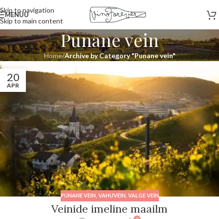
Skip to navigation
MENÜÜ
Skip to main content
Punane vein
Home
/
Archive by Category "Punane vein"
20
APR
PUNANE VEIN
,
VAHUVEIN
,
VALGE VEIN
Veinide imeline maailm
0