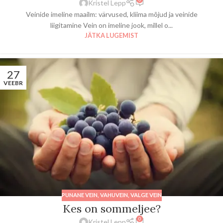
Kristel Lepp
Veinide imeline maailm: värvused, kliima mõjud ja veinide
liigitamine Vein on imeline jook, millel o...
JÄTKA LUGEMIST
27
VEEBR
PUNANE VEIN
,
VAHUVEIN
,
VALGE VEIN
Kes on sommeljee?
0
Kristel Lepp