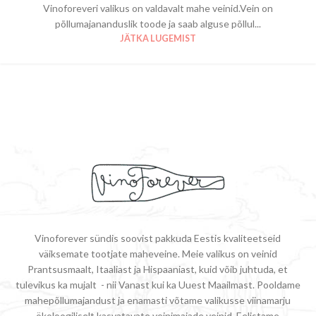
Vinoforeveri valikus on valdavalt mahe veinid.Vein on
põllumajananduslik toode ja saab alguse põllul...
JÄTKA LUGEMIST
Vinoforever sündis soovist pakkuda Eestis kvaliteetseid
väiksemate tootjate maheveine. Meie valikus on veinid
Prantsusmaalt, Itaaliast ja Hispaaniast, kuid võib juhtuda, et
tulevikus ka mujalt - nii Vanast kui ka Uuest Maailmast. Pooldame
mahepõllumajandust ja enamasti võtame valikusse viinamarju
ökoloogiliselt kasvatavate veinimajade veinid. Eelistame