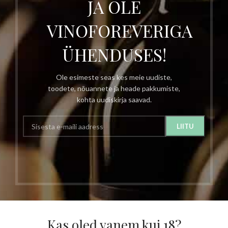
JA OLE
VINOFOREVERIGA
ÜHENDUSES!
Ole esimeste seas kes meie uudiste,
toodete, nõuannete ja heade pakkumiste,
kohta uudiskirja saavad.
Kas oled vanem kui 18?