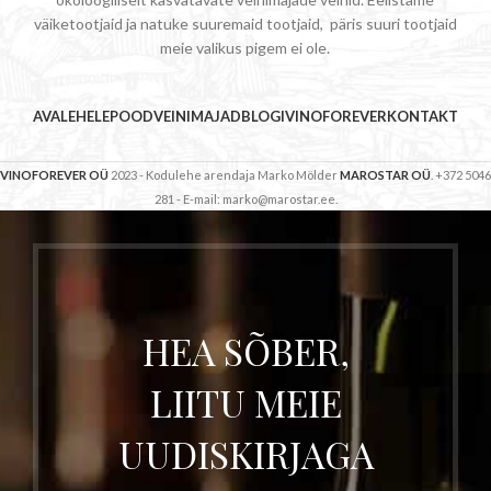
väiketootjaid ja natuke suuremaid tootjaid, päris suuri tootjaid
meie valikus pigem ei ole.
AVALEHELE
POOD
VEINIMAJAD
BLOGI
VINOFOREVER
KONTAKT
VINOFOREVER OÜ
2023 - Kodulehe arendaja Marko Mölder
MAROSTAR OÜ
. +372 5046
281 - E-mail: marko@marostar.ee.
HEA SÕBER,
LIITU MEIE
UUDISKIRJAGA