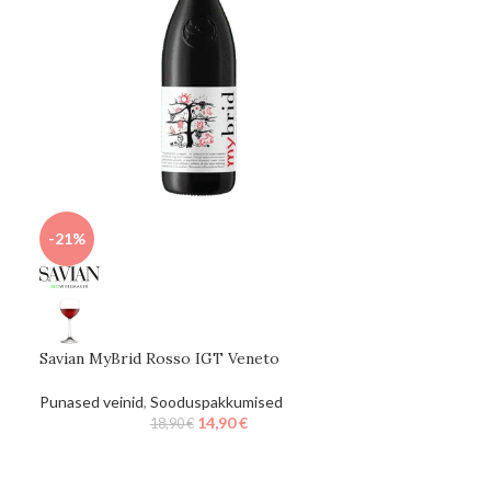
-21%
Savian MyBrid Rosso IGT Veneto
Punased veinid
,
Sooduspakkumised
14,90
€
18,90
€