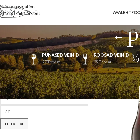
Skip to navigation
AVALEHT
PO
Skip to main content
P
PUNASED VEINID
ROOSAD VEINID
27 Toodet
25 Toodet
FILTREERI HINNA JÄRGI
Esileht
/
Punased vein
FILTREERI