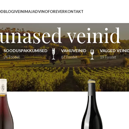
OD
BLOGI
VEINIMAJAD
VINOFOREVER
KONTAKT
unased veinid
SOODUSPAKKUMISED
VAHUVEINID
VALGED VEINI
24 Toodet
67 Toodet
19 Toodet
id
/
Lehekülg 2
Näita
9
12