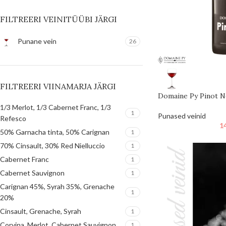
FILTREERI VEINITÜÜBI JÄRGI
Punane vein
26
FILTREERI VIINAMARJA JÄRGI
Domaine Py Pinot N
1/3 Merlot, 1/3 Cabernet Franc, 1/3
1
Punased veinid
Refesco
1
50% Garnacha tinta, 50% Carignan
1
70% Cinsault, 30% Red Nielluccio
1
Cabernet Franc
1
Cabernet Sauvignon
1
Carignan 45%, Syrah 35%, Grenache
1
20%
Cinsault, Grenache, Syrah
1
Corvina, Merlot, Cabernet Sauvignon
1