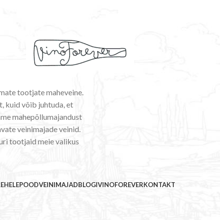
emate tootjate maheveine.
, kuid võib juhtuda, et
ldame mahepõllumajandust
vate veinimajade veinid.
uri tootjaid meie valikus
LEHELE
POOD
VEINIMAJAD
BLOGI
VINOFOREVER
KONTAKT