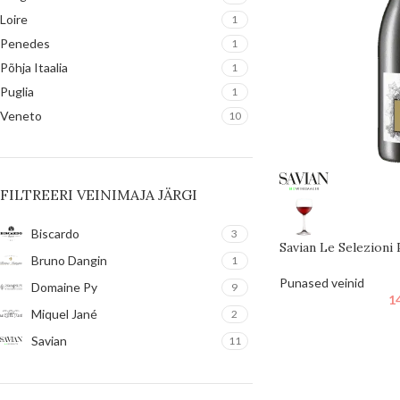
Loire
1
Penedes
1
Põhja Itaalia
1
Puglia
1
Veneto
10
FILTREERI VEINIMAJA JÄRGI
Biscardo
3
Savian Le Selezion
Bruno Dangin
1
Punased veinid
Domaine Py
9
1
Miquel Jané
2
Savian
11