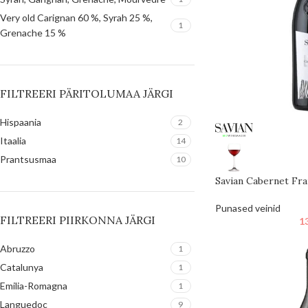
Very old Carignan 60 %, Syrah 25 %,
1
Grenache 15 %
FILTREERI PÄRITOLUMAA JÄRGI
Hispaania
2
Itaalia
14
Prantsusmaa
10
Savian Cabernet Fr
Punased veinid
FILTREERI PIIRKONNA JÄRGI
1
Abruzzo
1
Catalunya
1
Emilia-Romagna
1
Languedoc
9