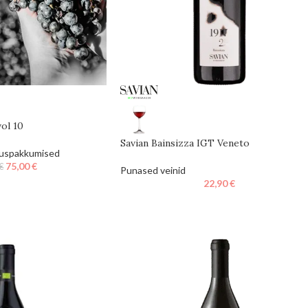
vol 10
Savian Bainsizza IGT Veneto
uspakkumised
75,00
€
€
Punased veinid
22,90
€