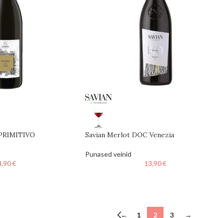
i PRIMITIVO
Savian Merlot DOC Venezia
Punased veinid
4,90
€
13,90
€
←
1
2
3
→