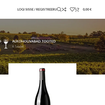
LOGI SISSE / REGISTREERU
0,00
€
D
ALKOHOLIVABAD TOOTED
6 Toodet
18
24