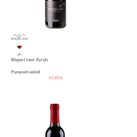
Miquel Jané Syrah
Punased veinid
15,90
€