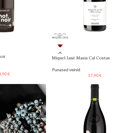
oir
Miquel Janè Masia Cal Costas
Punased veinid
4,90
€
17,90
€