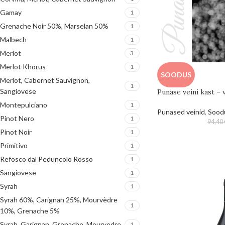
Gamay
1
Grenache Noir 50%, Marselan 50%
1
Malbech
1
Merlot
3
Merlot Khorus
1
SOODUS
Merlot, Cabernet Sauvignon,
1
Sangiovese
Punase veini kast – 
Montepulciano
1
Punased veinid
,
Sood
Pinot Nero
1
94,40
Pinot Noir
1
Primitivo
1
Refosco dal Peduncolo Rosso
1
Sangiovese
1
Syrah
1
Syrah 60%, Carignan 25%, Mourvèdre
1
10%, Grenache 5%
Syrah, Garignan, Grenache, Mourvedre
1