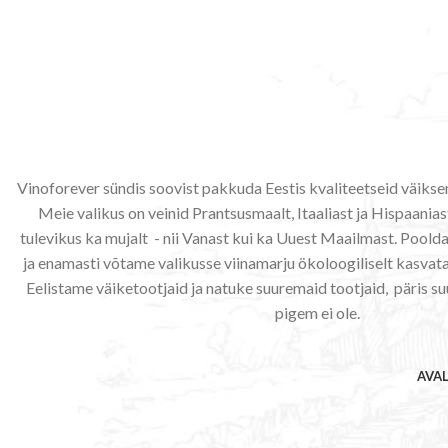
Vinoforever sündis soovist pakkuda Eestis kvaliteetseid väiks
Meie valikus on veinid Prantsusmaalt, Itaaliast ja Hispaaniast
tulevikus ka mujalt - nii Vanast kui ka Uuest Maailmast. Poo
ja enamasti võtame valikusse viinamarju ökoloogiliselt kasvata
Eelistame väiketootjaid ja natuke suuremaid tootjaid, päris su
pigem ei ole.
AVA