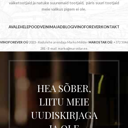
väiketootjaid ja natuke suuremaid tootjaid, päris suuri tootjaid
meie valikus pigem ei ole.
AVALEHELE
POOD
VEINIMAJAD
BLOGI
VINOFOREVER
KONTAKT
VINOFOREVER OÜ
2023 - Kodulehe arendaja Marko Mölder
MAROSTAR OÜ
. +372 5046
281 - E-mail: marko@marostar.ee.
HEA SÕBER,
LIITU MEIE
UUDISKIRJAGA