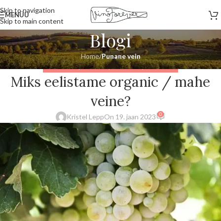
Skip to navigation
MENÜÜ
Skip to main content
Blogi
Home
/
Punane vein
PUNANE VEIN
,
VAHUVEIN
,
VALGE VEIN
,
VEINIMAJAD
Miks eelistame organic / mahe
veine?
0
Kristel Lepp
On 19. jaan 2023