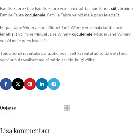
Famille Fabre - Loe Famille Fabre veinimaja kohta meie lehelt
siit
või mine
Famille Fabre
kodulehele
. Famille Fabre veinid meie poes leiad
siit
.
Miquel Jané Winery - Loe Miquel Jané Winery veinimaja kohta meie
lehelt
siit
või mine Miquel Jané Winery
kodulehele
. Miquel Jané Winery
veinid meie poes leiad
siit
.
Toidu puhul räägitake palju, ökoloogiliselt kasvatatud toidu eelistest,
veini puhul tavaliselt me ei mõtle sellele, kuigi võiks!
Uuemad
Lisa kommentaar