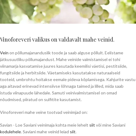
Vinoforeveri valikus on valdavalt mahe veinid.
Vein
on põllumajananduslik toode ja saab alguse põllult. Eelistame
jätkusuutliku põllumajandust. Mahe veinide valmistamisel ei tohi
viinamarja kasvatamise juures kasutada keemilisi väetisi, pestitsiide,
fungitsiide ja herbitsiide. Väetamiseks kasutatakse naturaalseid
tooteid, umbrohtu hoitakse eemale pideva kõplamisega. Kahjurite vastu
aga aitavad erinevad intensiivse lõhnaga taimed ja lilled, mida saab
istuda viinapuude lähedale. Samuti veinivalmistamisel on omad
nõudmised, piiratud on sulfitite kasutamist.
Vinoforeveri mahe veine tootvad veinimjad on:
Savian - Loe Saviani veinimaja kohta meie lehelt
siit
või mine Saviani
kodulehele
. Saviani mahe veinid leiad
siit
.