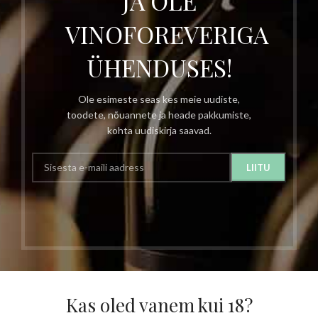
JA OLE
VINOFOREVERIGA
ÜHENDUSES!
Ole esimeste seas kes meie uudiste,
toodete, nõuannete ja heade pakkumiste,
kohta uudiskirja saavad.
Kas oled vanem kui 18?